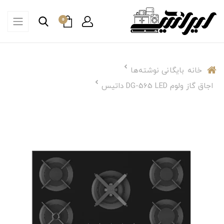
0
خانه
بایگانی نوشته‌ها
اجاق گاز ولوم DG-565 LED داتیس