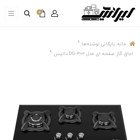
0
خانه
بایگانی نوشته‌ها
اجاق گاز صفحه ای مدل DG-302 داتیس