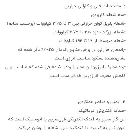
۲. مشخصات فنی و کارایی حرارتی
•سه شعله کاربردی:
•شعله پلوپز: توان حرارتی بین ۳ تا ۳.۶۵ کیلووات (برحسب منابع)
•شعله بزرگ: حدود ۲.۵ تا ۲.۷۵ کیلووات
•شعله متوسط: از ۱.۶ تا ۱.۹۲ کیلووات
•راندمان حرارتی: در برخی منابع راندمان ۶۰.۲۵٪ ذکر شده که
نشان‌دهنده عملکرد مناسب انرژی است.
•رده مصرف انرژی: این مدل با رده‌ی A معرفی شده که مناسب برای
کاهش مصرف انرژی در طولانی‌مدت است.
۳. ایمنی و عناصر عملکردی
•فندک الکتریکی اتوماتیک:
این گاز مجهز به فندک الکتریکی فوق‌سریع یا اتوماتیک است که
بدون نیاز به کبریت یا فندک دستی، شعله را روشن می‌کند.