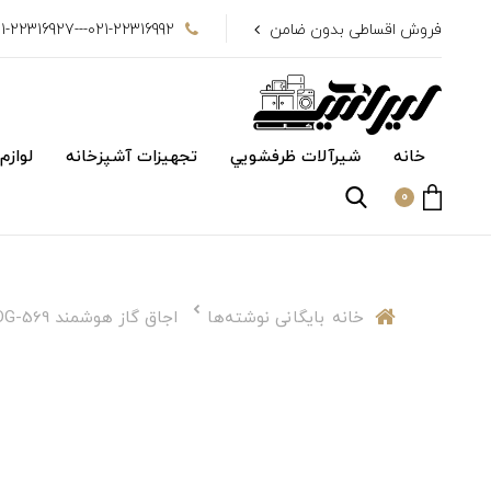
فروش اقساطی بدون ضامن
021-22316992---021-22316927
خانه
شیرآلات ظرفشويي
تجهیزات آشپزخانه
لوازم
0
خانه
بایگانی نوشته‌ها
اجاق گاز هوشمند DG-569 داتیس