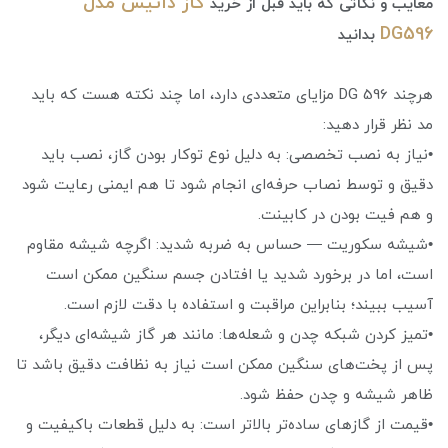
گاز داتیس مدل
معایب و نکاتی که باید قبل از خرید
DG596
بدانید
هرچند DG 596 مزایای متعددی دارد، اما چند نکته هست که باید
مد نظر قرار دهید:
•نیاز به نصب تخصصی: به دلیل نوع توکار بودن گاز، نصب باید
دقیق و توسط نصاب حرفه‌ای انجام شود تا هم ایمنی رعایت شود
و هم فیت بودن در کابینت.
•شیشه سکوریت — حساس به ضربه شدید: اگرچه شیشه مقاوم
است، اما در برخورد شدید یا افتادن جسم سنگین ممکن است
آسیب ببیند؛ بنابراین مراقبت و استفاده با دقت لازم است.
•تمیز کردن شبکه چدن و شعله‌ها: مانند هر گاز شیشه‌ای دیگر،
پس از پخت‌های سنگین ممکن است نیاز به نظافت دقیق باشد تا
ظاهر شیشه و چدن حفظ شود.
•قیمت از گازهای ساده‌تر بالاتر است: به دلیل قطعات باکیفیت و