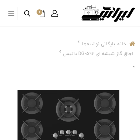
0
خانه
بایگانی نوشته‌ها
اجاق گاز شیشه ای DG-596 داتیس