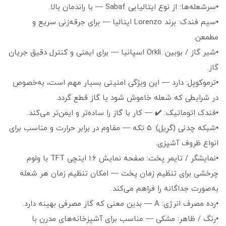
•سرشعله‌ها: از نوع ایتالیایی Sabaf — با راندمان بالا.
•سیم فندک: برند Lorenzo ایتالیا — برای جرقه‌زنی سریع و
مطمعن.
•شیر گاز / بوبین: Orkli اسپانیا — برای ایمنی و کنترل دقیق جریان
گاز.
•ترموکوپل: دارد — این ویژگی امنیتی بسیار مهم است، به‌خصوص
در شرایطی که شعله خاموش شود یا گاز قطع گردد.
•فندک اتوماتیک: ✔️ — کار با گاز را ساده‌تر و ایمن‌تر می‌کند.
•شبکه چدنی (گرِیل): ۵ تکه — مقاوم در برابر حرارت و مناسب برای
انواع ظروف آشپزی.
•نمایشگر / تایمر پخت: صفحه نمایش ۱.۶ اینچی TFT با ولوم
چرخشی برای تنظیم زمان پخت — امکان تنظیم زمان هر شعله
به‌صورت جداگانه را فراهم می‌کند.
•رده مصرف انرژی: A — بدین معنی که گاز مصرفی بهینه دارد.
•رنگ / ظاهر: مشکی — مناسب برای آشپزخانه‌های مدرن با