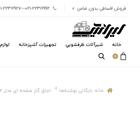
فروش اقساطی بدون ضامن
021-22316992---021-22316927
خانه
شیرآلات ظرفشويي
تجهیزات آشپزخانه
لوازم
0
خانه
بایگانی نوشته‌ها
اجاق گاز صفحه ای مدل DG-402 داتیس