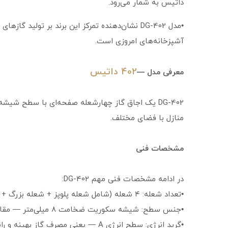
داتیس به شمار می‌رود.
•مدل DG-402 نشان‌دهنده تمرکز این برند بر تولید
آشپزخانه‌های امروزی است.
402 داتیس
معرفی مدل —
DG-402 یک اجاق گاز چهارشعله صفحه‌ای با سطح ش
منازل با فضای مختلف.
مشخصات فنی
در ادامه مشخصات فنی مهم DG-402:
•تعداد شعله: ۴ شعله (شامل شعله پلوپز + شعله بزرگ + شعله متوسط + شعله کوچک)
•جنس سطح: شیشه سکوریت ضخامت ۸ میلی‌متر — مقاوم در برابر حرارت و ضربه.
•گرید انرژی: سطح انرژی A — یعنی مصرف گاز بهینه و راندمان حرارتی مناسب.