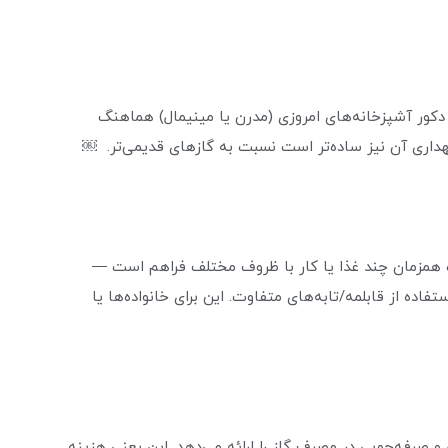
دکور آشپزخانه‌های امروزی (مدرن یا مینیمال) هماهنگ
هداری آن نیز ساده‌تر است نسبت به گازهای قدیمی‌تر. ￼
کان پخت همزمان چند غذا یا کار با ظروف مختلف فراهم است —
اده از قابلمه/تابه‌های متفاوت. این برای خانواده‌ها یا
ژی A و طراحی مناسب شعله‌ها، DG-402 کارایی و صرفه‌جویی در مصرف گاز را ارائه می‌دهد. این یعنی هزینه