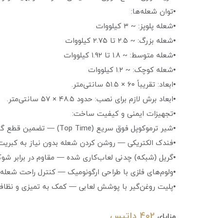
•توان شعله‌ها:
•شعله پلوپز: ~ ۳ کیلووات
•شعله بزرگ: ~ ۲.۵ تا ۲.۷۵ کیلووات
•شعله متوسط: ~ ۱.۸ تا ۱.۹۲ کیلووات
•شعله کوچک: ~ ۱.۲ کیلووات
•ابعاد: تقریباً ۶۰ × ۵۱.۵ سانتی‌متر.
•ابعاد برش لازم برای نصب: حدود ۴۸.۵ × ۵۷ سانتی‌متر.
•تجهیزات ایمنی و کیفیت ساخت:
•شیر ترموکوپل فوق سریع (Top Time) — تضمین قطع گاز در صورت خاموش شدن شعله.
•فندک الکتریکی — روشن کردن شعله بدون نیاز به کبری
•گریل (شبکه) چدنی لعاب‌کاری شده — مقاوم در برابر ش
•ولوم‌های فلزی با طراحی ارگونومیک — کنترل راحت شعله
•پلیت روغن‌گیر با پوشش لعابی — کمک به تمیزی و نظاف
402 داتیس
مزایای