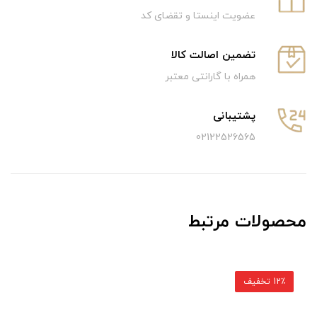
عضویت اینستا و تقضای کد
تضمین اصالت کالا
همراه با گارانتی معتبر
پشتیبانی
02122526565
محصولات مرتبط
12٪ تخفیف