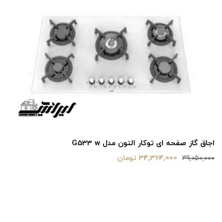
گاز صفحه ای آلتونN G533
30,201,600 تومان
34,320,000