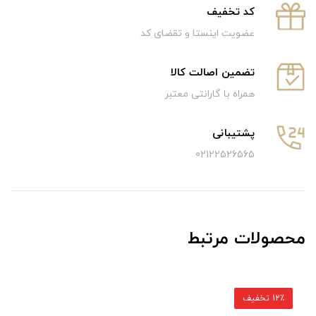
كد تخفيف
عضویت اینستا و تقضای کد
تضمین اصالت کالا
همراه با گارانتی معتبر
پشتیبانی
02122526565
محصولات مرتبط
12٪ تخفیف