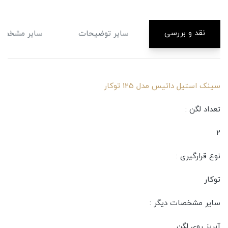
نقد و بررسی
سایر توضیحات
سایر مشخصا
سینک استیل داتیس مدل 125 توکار
تعداد لگن :
۲
نوع قرارگیری :
توکار
سایر مشخصات دیگر :
آبریز روی لگن