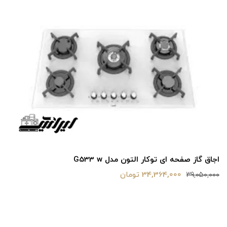
اجاق گاز صفحه ای توکار التون مدل G533 w
34,364,000 تومان
39,050,000