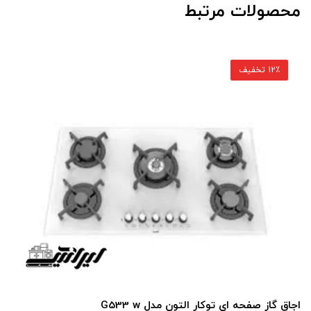
محصولات مرتبط
12٪ تخفیف
اجاق گاز صفحه ای توکار التون مدل G533 w