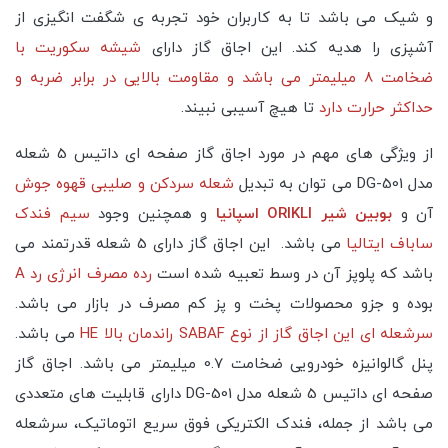
و شیک می باشد تا به کاربران خود تجربه ی شگفت انگیزی از
آشپزی را هدیه کند. این اجاق گاز دارای
شیشه سکوریت با
ضخامت 8 میلیمتر می باشد و مقاومت بالایی در برابر ضربه و
حداکثر حرارت دارد
تا هیچ آسیبی نبیند.
از ویژگی های مهم در مورد اجاق گاز صفحه ای داتیس 5 شعله
مدل DG-501 می توان به تبدیل
شعله سردکن و صلیبی قهوه جوش
آن و
بوبین شیر ORIKLI اسپانیا
و همچنین وجود
سیم فندک
ساباف ایتالیا
می باشد. این اجاق گاز دارای 5 شعله قدرتمند می
باشد که پلوپز آن در وسط تعبیه شده است
رده مصرف انرژی رد A
بوده و جزو محصولات پخت و پز کم مصرف در بازار می باشد.
سرشعله ای این اجاق گاز از نوع SABAF راندمان بالا HE
می باشد.
پنل گالوانیزه خودرویی ضخامت 0.7 میلیمتر می باشد. اجاق گاز
صفحه ای داتیس 5 شعله مدل DG-501 دارای قابلیت های متعددی
می باشد از جمله، فندک الکتریکی فوق سریع اتوماتیک، سرشعله