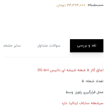
34,364,000 تومان
39,050,000
نقد و بررسی
سوالات متداول
سایر مشخصا
اجاق گاز 5 شعله شیشه ای داتیس DG-501
تعداد شعله: ۵
محل قرارگیری پلوپز: وسط
سرشعله ساباف ایتالیا: دارد