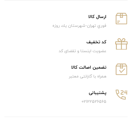
ارسال كالا
فوري تهران-شهرستان يك روزه
كد تخفيف
عضویت اینستا و تقضای کد
تضمین اصالت کالا
همراه با گارانتی معتبر
پشتیبانی
02122526565