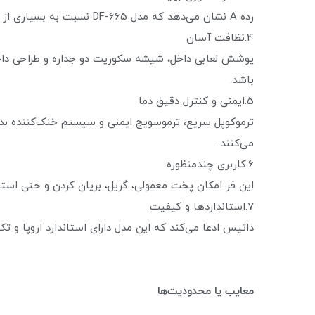
رده A نشان می‌دهد که مدل DF-665 نسبت به بسیاری از فرهای مشابه انرژی کمتری مصرف می‌کند.
4.نظافت آسان
پوشش لعابی داخل، شیشه سکوریت دو جداره و طراحی داخلی
باشد.
5.ایمنی و کنترل دقیق دما
ترموکوپل سریع، ترموسویچ ایمنی و سیستم خنک‌کننده بدن
می‌کنند.
6.کاربری چندمنظوره
این فر امکان پخت معمولی، گریل، بریان کردن و حتی استفاد
7.استانداردها و کیفیت
داتیس ادعا می‌کند که این مدل دارای استاندارد اروپا و تک
معایب یا محدودیت‌ها