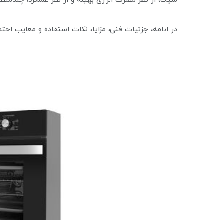
شیک، از نظر مصرف انرژی بهینه و از نظر عملکرد، چندمنظو
در ادامه، جزئیات فنی، مزایا، نکات استفاده و معایب احتم