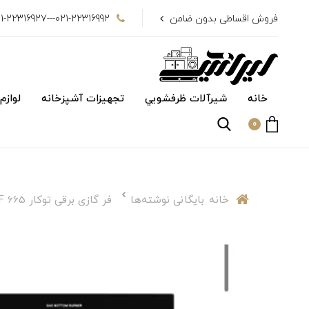
فروش اقساطی بدون ضامن
021-22316992---021-22316927
خانه
شیرآلات ظرفشويي
تجهیزات آشپزخانه
لوازم
0
خانه
بایگانی نوشته‌ها
فر گازی برقی توکار DF 665 داتیس