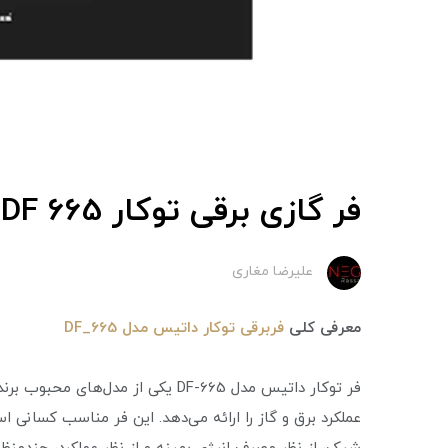
فر گازی برقی توکار DF 665 داتیس
علیرضا مغاری
معرفی کلی
فربرقی توکار داتیس مدل DF_665
فر توکار داتیس مدل DF-665 یکی از 
عملکرد برق و گاز را ارائه می‌دهد. این فر مناسب کسانی 