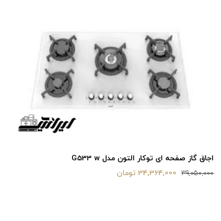
اجاق گاز صفحه ای توکار التون مدل G533 w
34,364,000 تومان
39,050,000