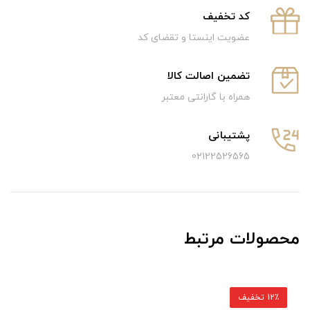
كد تخفيف
عضویت اینستا و تقضای کد
تضمین اصالت کالا
همراه با گارانتی معتبر
پشتیبانی
02122526565
محصولات مرتبط
12٪ تخفیف