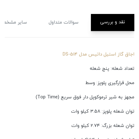
نقد و بررسی
سوالات متداول
سایر مشخصا
اجاق گاز استیل داتیس مدل DS-514
تعداد شعله: پنج شعله
محل قرارگیری پلوپز: وسط
مجهز به شیر ترموکوپل دار فوق سریع (Top Time)
توان شعله پلوپز: ۳.۵۸ کیلو وات
توان شعله بزرگ: ۲.۷۴ کیلو وات