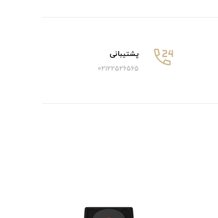
پشتیبانی
02122526565
5٪ تخفیف