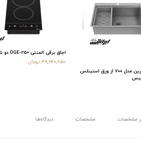
اجاق برقی المنتی DGE-250 دو شعله
39,640,650 تومان
سینک کورین مدل ۷۰۰ از ورق استینلس
تیس
ر مشخصات
مشخصات
دیدگاه‌ها