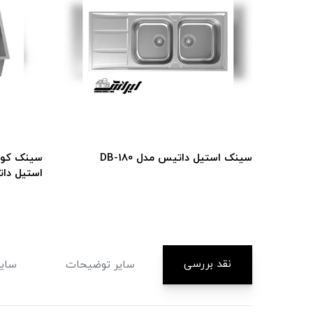
سینک استیل داتیس مدل DB-180
استیل دا
نقد بررسی
سایر توضیحات
سای