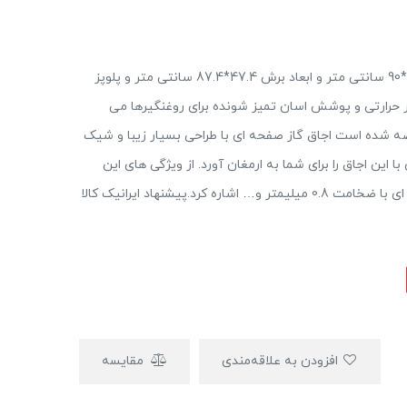
این محصول دارای ابعاد 50*90 سانتی متر و ابعاد برش 47.4*87.4 سانتی متر و پلوپز
سپر حرارتی و پوشش اسان تمیز شونده برای روغنگیرها می
از GS 526 التون به صورت 5 شعله عرضه شده است اجاق گاز صفحه ای با طراحی بسیار زیبا و شیک
 این اجاق را برای شما به ارمغان آورد. از ویژگی های این
اجاق گاز می توان به داشتن ترموکوپل ، صفحه شیشه ای با ضخامت 0.8 میلیمتر و… اشاره کرد.پیشنهاد ایرانیک کالا
افزودن به علاقه‌مندی
مقایسه