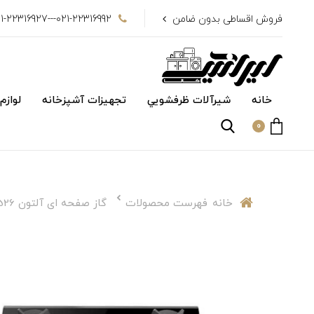
فروش اقساطی بدون ضامن
021-22316992---021-22316927
خانه
شیرآلات ظرفشويي
تجهیزات آشپزخانه
لوازم
0
خانه
فهرست محصولات
گاز صفحه ای آلتون GS 526