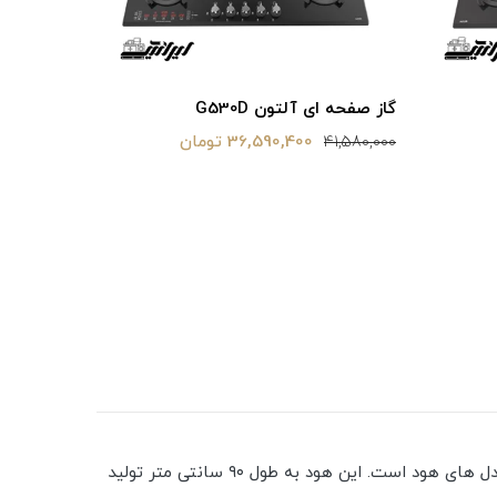
گاز صفحه ای آلتون G530D
36,590,400 تومان
41,580,000
فر برقی رومیزی
اگر قصد خرید یک هود باکیفیت را دارید با ما همراه باشید.ابعاد این هود متفاوت از سایر مدل های هود است. این هود به طول ۹۰ سانتی متر تولید