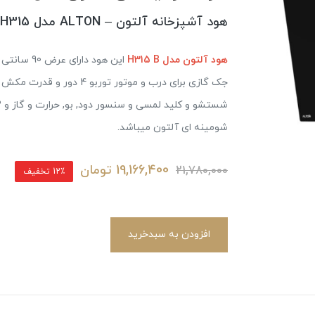
هود آشپزخانه آلتون – ALTON مدل H315 مشکی
هود آلتون مدل H315 B
شومینه ای آلتون میباشد.
19,166,400
تومان
21,780,000
12٪ تخفیف
افزودن به سبدخرید