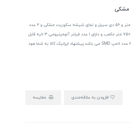
این هود دارای عرض 90 سانتی متر و 56 دی سیبل و نمای شیشه سکوریت مشکی و 2 عدد
جک گازی برای درب و موتور توربو 4 دور و قدرت مکش 750 متر مکعب و دارای 1 عدد فیلتر آلومینیومی 3 لایه قابل
شستشو و کلید لمسی و سنسور دود, بو, حرارت و گاز و 2 عدد لامپ SMD می باشد.پیشنهاد ایرانیک کالا به شما هود
افزودن به علاقه‌مندی
مقایسه