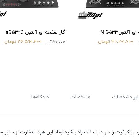
 آلتونN G533
گاز صفحه ای آلتون nG532D
30,201,600 تومان
36,590,400 تومان
41,580,000
3
یر مشخصات
مشخصات
دیدگاه‌ها