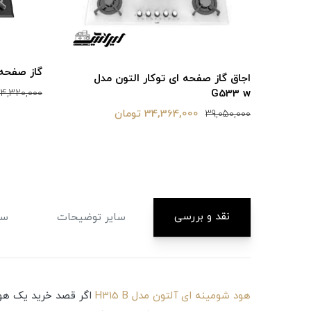
گاز صفحه ای
اجاق گاز صفحه ای توکار التون مدل
G533 w
4,320,000
34,364,000 تومان
39,050,000
نقد و بررسی
سایر توضیحات
سا
هود شومینه ای آلتون مدل H315 B