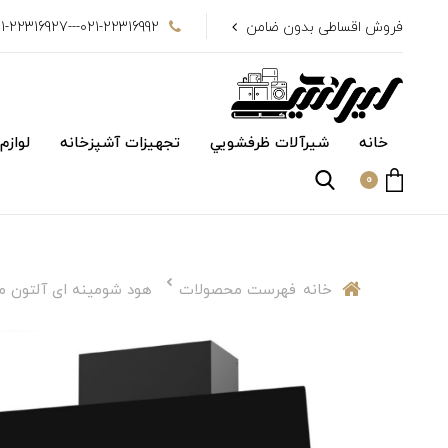
فروش اقساطی بدون ضامن
021-22316992---021-22316927
خانه
شیرآلات ظرفشويي
تجهیزات آشپزخانه
لوازم
0
خانه
فهرست محصولات
هود شومینه ای آلتون مدل  B