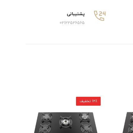
پشتیبانی
02122526565
12٪ تخفیف