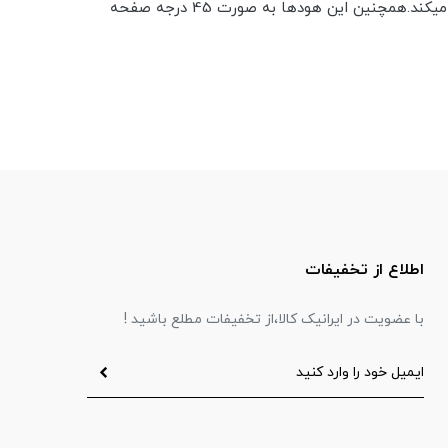
شده است و برای اجاق گازهای بزرگتر که تعداد شعله های بیشتری دارند مناسب است.این هود تاچی است و با اشاره دست عمل میکند.همچنین این هودها به صورت 45 درجه صفحه
اطلاع از تخفیفات
با عضویت در ایرانیک کالا،از تخفیفات مطلع باشید !