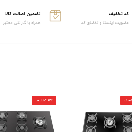
كد تخفيف
تضمین اصالت کالا
عضویت اینستا و تقضای کد
همراه با گارانتی معتبر
12٪ تخفیف