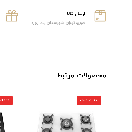
ارسال كالا
فوري تهران-شهرستان يك روزه
محصولات مرتبط
12٪ تخفیف
12٪ تخفیف