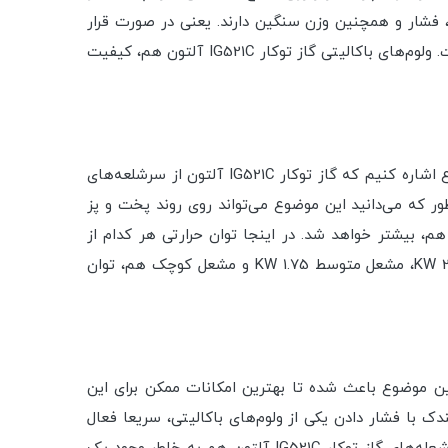
ی، دوام بالایی در برابر حرارت، ضربه، فشار و همچنین وزن سنگین دارند. یعنی در صورت قرار
دادن ظروف و قابلمه‌های بزرگ روی آن، می‌توان انتظار دوام و مقاومت بالایی را از شبکه‌های چدنی گاز توکار IG521C آلتون داشت. ولوم‌های باکالیتی گاز توکار IG521C آلتون هم، کیفیت
گاز توکار IG521C آلتون دارای بهترین مشعل‌ها از لحاظ توان حرارتی و همچنین سرشعله‌ها است. قبل از هر چیزی به این موضوع اشاره کنیم که گاز توکار IG521C آلتون از سرشلعه‌های
ن‌طور که می‌دانید این موضوع می‌تواند روی روند پخت و پز
هم، بیشتر خواهد شد. در اینجا توان حرارتی هر کدام از
مشعل‌های گاز توکار IG521C آلتون را به طور مجزا بررسی خواهیم کرد. توان حرارتی مشعل پلوپز معادل 3.1 KW، مشعل بزرگ 2.3 KW، مشعل متوسط 1.75 KW و مشعل کوچک هم، توان
ز دنیا ساخته شده است. همین موضوع باعث شده تا بهترین امکانات ممکن برای این
یک فندک تمام خودکار در گاز توکار IG521C آلتون اشاره کنیم. این فندک با فشار دادن یکی از ولوم‌های باکالیتی، سریعا فعال