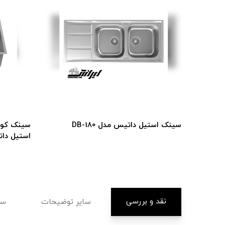
سینک استیل داتیس مدل DB-180
استیل دا
نقد و بررسی
سایر توضیحات
سا