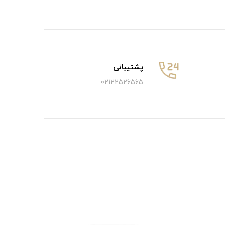
پشتیبانی
02122526565
5٪ تخفیف