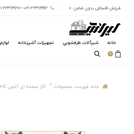
فروش اقساطی بدون ضامن
021-22316992---021-22316927
خانه
شیرآلات ظرفشويي
تجهیزات آشپزخانه
لوازم
0
خانه
فهرست محصولات
گاز صفحه ای آلتون IG521C کرم