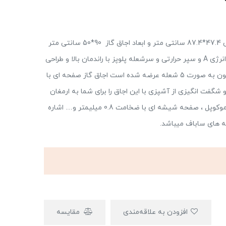
این گاز دارای ابعاد برش 47.4*87.4 سانتی متر و ابعاد اجاق گاز 90*50 سانتی متر
و پوشش اسان تمیز شو برای روغن گیرها و رده مصرف انرژی A و سپر حرارتی و سرشعله پلوپز با راندمان بالا و طراحی
کلاسیک و پلوپز وسط می باشد.این اجاق گاز IG521C التون به صورت 5 شعله عرضه شده است اجاق گاز صفحه ای با
و شگفت انگیزی از آشپزی با این اجاق را برای شما به ارمغان
آورد. از ویژگی های این اجاق گاز می توان به داشتن ترموکوپل ، صفحه شیشه ای با ضخامت 0.8 میلیمتر و… اشاره
له های ساباف میباشد.
افزودن به علاقه‌مندی
مقایسه