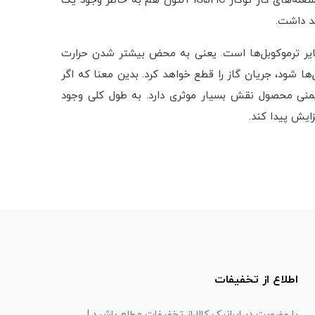
می‌گردد. یعنی طوری طراحی شده است تا با فشار دادن ولوم‌ها جرقه بزند و شعله‌ها را روشن کند. از طرفی دیگر، سرعت تثبیت شعله‌های گاز توکار IG521C آلتون هم به خاطر وجود یک
ید داشت.
سایر ترموکوبل‌ها است. یعنی به محض بیشتر شدن حرارت
ا شود، جریان گاز را قطع خواهد کرد. بدین معنا که اگر
منی محصول نقش بسیار موثری دارد. به طول کلی وجود
اطلاع از تخفیفات
با عضویت در ایرانیک کالا،از تخفیفات مطلع باشید !