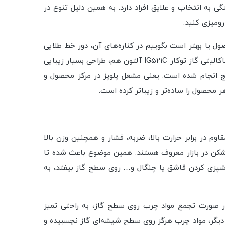
وده و بستگی به انتخاب و علایق افراد دارد. به همین دلیل تنوع در
رومیزی کنید.
ی در آن است. روی این محصول یا بهتر است بگوییم در کناره‌های آن، دور خط طلایی
بسیار زیبایی وجود دارد که ترکیب بصری زیبایی با رنگ کرم گاز توکار IG521C آلتون به وجود آورده است. از طرفی دیگر ولوم‌های باکالیتی گاز توکار IG521C آلتون هم، طراحی بسیار زیبایی
ها به صورت رایج انجام شده است. یعنی مشعل پلوپز در مرکز محصول و
محصول را ساده‌تر و زیباتر کرده است.
چرا که سطح گاز توکار IG521C آلتون از یک شیشه سکوریت مقاوم در برابر حرارت بالا، ضربه، فشار و همچنین وزن بالا
شکن در بازار معروف هستند. همین موضوع باعث شده تا
شپزی کردن قاشق یا چنگال و… روی سطح گاز بیفتد، به
احتی تمیز شدن سطح آن است. چرا که در صورت تجمع مواد چرب روی سطح گاز، به راحتی تمیز
دیگر، مواد چرب هرگز روی سطح شیشه‌ای گاز نچسبیده و