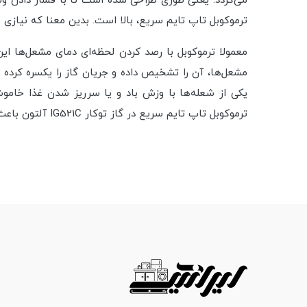
ترموکوبل تاپ تایم سریع، بالا است. بدین معنا که نیازی
معمولا ترموکوبل با رصد کردن لحظه‌ای دمای مشعل‌ها ا
مشعل‌ها، آن را تشخیص داده و جریان گاز را یکسره کرده 
یکی از شعله‌ها با وزش باد و یا سرریز شدن غذا خام
ترموکوبل تاپ تایم سریع در گاز توکار IG521C آلتون باعث شده تا هم استفاده از این محصول کار آسانی بوده و ایمنی آن هم افزایش پیدا کند.