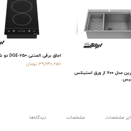
اجاق برقی المنتی DGE-250 دو شعله
39,640,650 تومان
سینک کورین مدل ۷۰۰ از ورق استینلس
تیس
یر مشخصات
مشخصات
دیدگاه‌ها