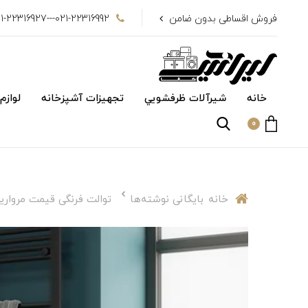
فروش اقساطی بدون ضامن
021-22316992---021-22316927
خانه
شیرآلات ظرفشويي
تجهیزات آشپزخانه
لوازم
0
خانه
بایگانی نوشته‌ها
توالت فرنگی قیمت مرواری