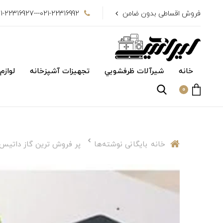
فروش اقساطی بدون ضامن
021-22316992---021-22316927
خانه
شیرآلات ظرفشويي
تجهیزات آشپزخانه
لوازم
0
خانه
بایگانی نوشته‌ها
پر فروش ترین گاز داتیس