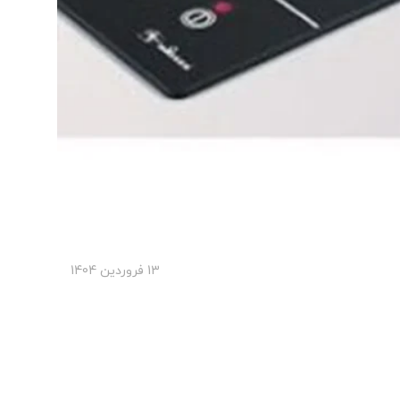
13 فروردین 1404