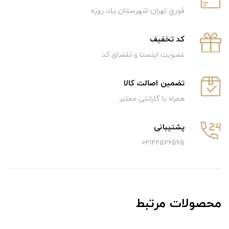
فوري تهران-شهرستان يك روزه
كد تخفيف
عضویت اینستا و تقضای کد
تضمین اصالت کالا
همراه با گارانتی معتبر
پشتیبانی
02122526565
محصولات مرتبط