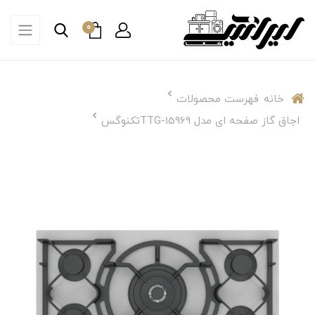
0
خانه
فهرست محصولات
اجاق گاز صفحه ای مدل TTG-15969تکنوگس