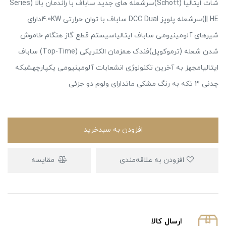
شات ایتالیا (Schott)سرشعله های جدید ساباف با راندمان بالا (Series
|| HE)سرشعله پلوپز DCC Dual ساباف با توان حرارتی 4.0KWدارای
شیرهای آلومینیومی ساباف ایتالیاسیستم قطع گاز هنگام خاموش
شدن شعله (ترموکوپل)فندک همزمان الکتریکی (Top-Time) ساباف
ایتالیامجهز به آخرین تکنولوژی انشعابات آلومینیومی یکپارچهشبکه
چدنی 3 تکه به رنگ مشکی ماتدارای ولوم دو جزئی
افزودن به سبدخرید
افزودن به علاقه‌مندی
مقایسه
ارسال كالا