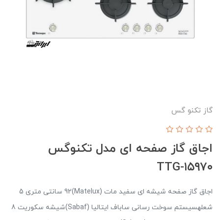
گاز تکنو گس
اجاق گاز صفحه ای مدل تکنوگس
TTG-۱۵۹۷۰
اجاق گاز صفحه شیشه ای سفید مات (Matelux)92 سانتی متری 5
شعلهسیستم سوخت رسانی ساباف ایتالیا (Sabaf)شیشه سکوریت 8