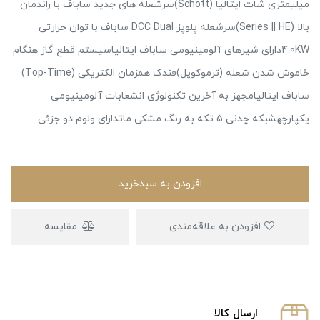
میلیمتری شات ایتالیا (Schott)سرشعله های جدید ساباف با راندمان
بالا (Series || HE)سرشعله پلوپز DCC Dual ساباف با توان حرارتی
4.0KWدارای شیرهای آلومینیومی ساباف ایتالیاسیستم قطع گاز هنگام
خاموش شدن شعله (ترموکوپل)فندک همزمان الکتریکی (Top-Time)
ساباف ایتالیامجهز به آخرین تکنولوژی انشعابات آلومینیومی
یکپارچهشبکه چدنی 5 تکه به رنگ مشکی ماتدارای ولوم دو جزئی
افزودن به سبدخرید
افزودن به علاقه‌مندی
مقایسه
ارسال كالا