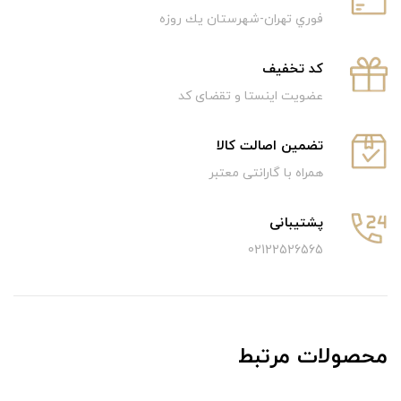
فوري تهران-شهرستان يك روزه
كد تخفيف
عضویت اینستا و تقضای کد
تضمین اصالت کالا
همراه با گارانتی معتبر
پشتیبانی
02122526565
محصولات مرتبط