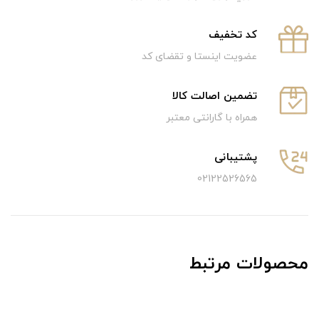
كد تخفيف
عضویت اینستا و تقضای کد
تضمین اصالت کالا
همراه با گارانتی معتبر
پشتیبانی
02122526565
محصولات مرتبط