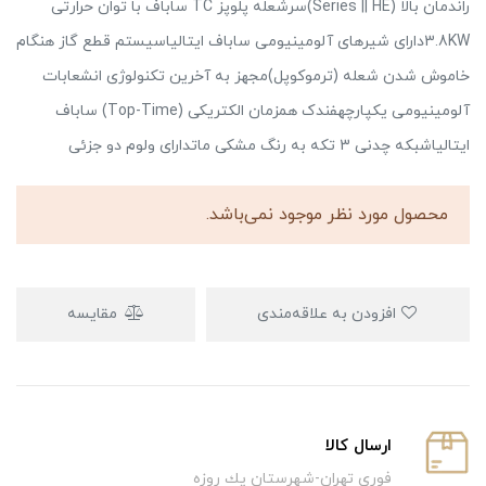
راندمان بالا (Series || HE)سرشعله پلوپز TC ساباف با توان حرارتی
3.8KWدارای شیرهای آلومینیومی ساباف ایتالیاسیستم قطع گاز هنگام
خاموش شدن شعله (ترموکوپل)مجهز به آخرین تکنولوژی انشعابات
آلومینیومی یکپارچهفندک همزمان الکتریکی (Top-Time) ساباف
ایتالیاشبکه چدنی 3 تکه به رنگ مشکی ماتدارای ولوم دو جزئی
محصول مورد نظر موجود نمی‌باشد.
افزودن به علاقه‌مندی
مقایسه
ارسال كالا
فوري تهران-شهرستان يك روزه