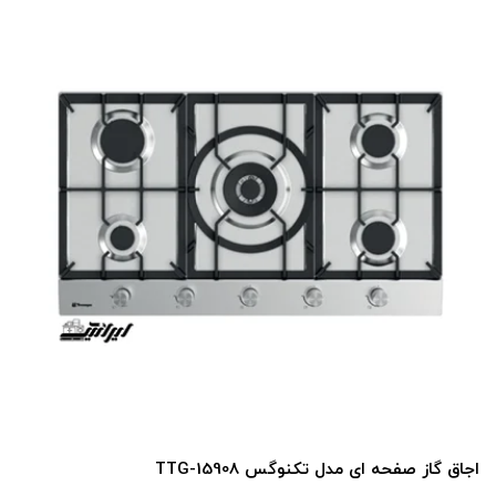
س TTG-15908
اجاق گاز صفحه ای مدل تکنوگ