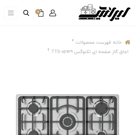
0
خانه
فهرست محصولات
اجاق گاز صفحه ای تکنوگس TTS-15929