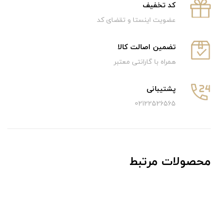
كد تخفيف
عضویت اینستا و تقضای کد
تضمین اصالت کالا
همراه با گارانتی معتبر
پشتیبانی
02122526565
محصولات مرتبط