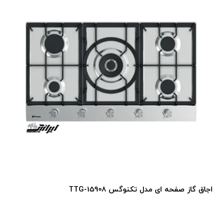
اجاق گاز صفحه ای مدل تکنوگس TTG-15908