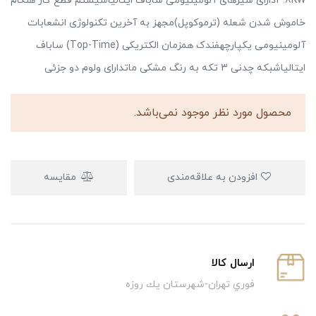
3.8KWدارای شیرهای آلومینیومی ساباف ایتالیاسیستم قطع گاز هنگام
خاموش شدن شعله (ترموکوپل)مجهز به آخرین تکنولوژی انشعابات
آلومینیومی یکپارچهفندک همزمان الکتریکی (Top-Time) ساباف
ایتالیاشبکه چدنی 3 تکه به رنگ مشکی ماتدارای ولوم دو جزئی
محصول مورد نظر موجود نمی‌باشد.
افزودن به علاقه‌مندی
مقایسه
ارسال كالا
فوري تهران-شهرستان يك روزه