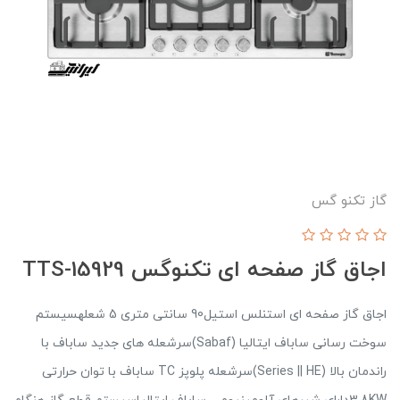
گاز تکنو گس
اجاق گاز صفحه ای تکنوگس TTS-15929
اجاق گاز صفحه ای استنلس استیل90 سانتی متری 5 شعلهسیستم
سوخت رسانی ساباف ایتالیا (Sabaf)سرشعله های جدید ساباف با
راندمان بالا (Series || HE)سرشعله پلوپز TC ساباف با توان حرارتی