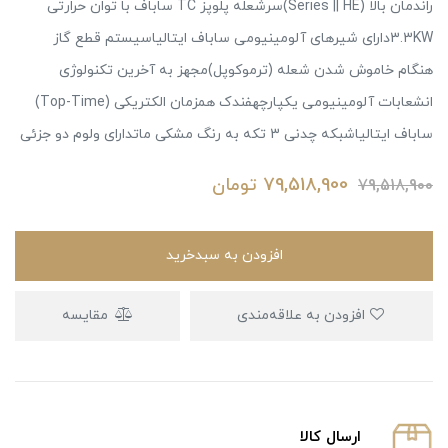
راندمان بالا (Series || HE)سرشعله پلوپز TC ساباف با توان حرارتی
3.3KWدارای شیرهای آلومینیومی ساباف ایتالیاسیستم قطع گاز
هنگام خاموش شدن شعله (ترموکوپل)مجهز به آخرین تکنولوژی
انشعابات آلومینیومی یکپارچهفندک همزمان الکتریکی (Top-Time)
ساباف ایتالیاشبکه چدنی 3 تکه به رنگ مشکی ماتدارای ولوم دو جزئی
79,518,900
تومان
79,518,900
افزودن به سبدخرید
افزودن به علاقه‌مندی
مقایسه
ارسال كالا