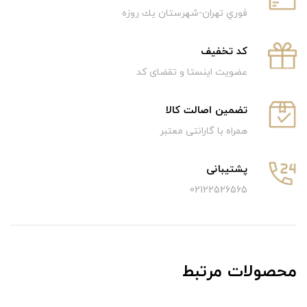
فوري تهران-شهرستان يك روزه
كد تخفيف
عضویت اینستا و تقضای کد
تضمین اصالت کالا
همراه با گارانتی معتبر
پشتیبانی
02122526565
محصولات مرتبط