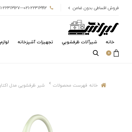
فروش اقساطی بدون ضامن
021-22316992---021-22316927
خانه
شیرآلات ظرفشويي
تجهیزات آشپزخانه
لوازم
0
خانه
فهرست محصولات
شیر ظرفشویی مدل اکتاو