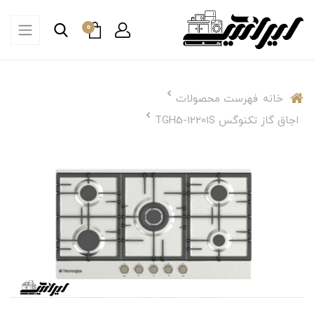
0
خانه
فهرست محصولات
اجاق گاز تکنوگس TGH5-12201S