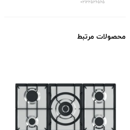
02122526565
محصولات مرتبط