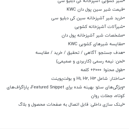
•شیر کشویی آشپزخانه کی دبلیو سی
•قیمت شیر سین پول دان KWC
•خرید شیر آشپزخانه سین کی دبلیو سی
•شیرآلات آشپزخانه کشویی
•مشخصات شیر آشپزخانه پول دان
•مقایسه شیرهای کشویی KWC
•هدف جستجو: آگاهی / تحقیق / خرید / مقایسه
•لحن: نیمه رسمی (کاربردی و صمیمی)
•طول محتوا: ۲۰۰۰+ کلمه
•ساختار: شامل H1, H2, H3 و بولت‌پوینت
•ویژگی‌های سئو: بهینه شده برای Featured Snippet، پاراگراف‌های
کوتاه، جملات روان
•لینک سازی داخلی: قابل اتصال به صفحات محصول و بلاگ