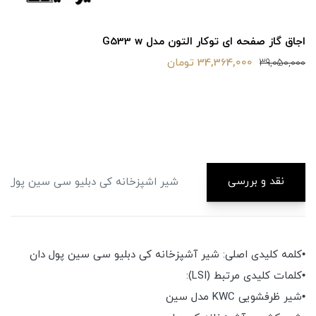
اجاق گاز صفحه ای توکار التون مدل G533 w
34,364,000 تومان
39,050,000
نقد و بررسی
شیر اشپزخانه کی دبلیو سی سین پول دا
•کلمه کلیدی اصلی: شیر آشپزخانه کی دبلیو سی سین پول دان
•کلمات کلیدی مرتبط (LSI):
•شیر ظرفشویی KWC مدل سین