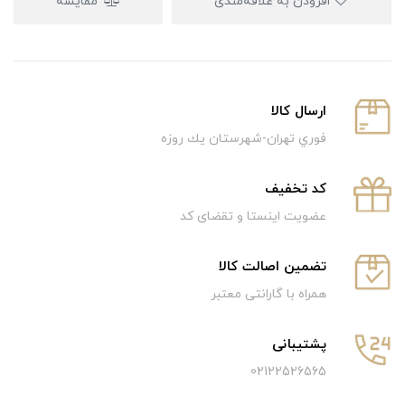
افزودن به علاقه‌مندی
مقایسه
ارسال كالا
فوري تهران-شهرستان يك روزه
كد تخفيف
عضویت اینستا و تقضای کد
تضمین اصالت کالا
همراه با گارانتی معتبر
پشتیبانی
02122526565