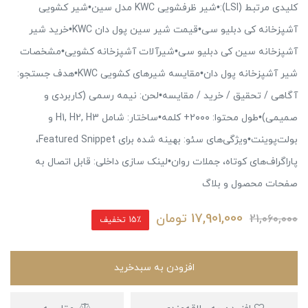
کلیدی مرتبط (LSI):•شیر ظرفشویی KWC مدل سین•شیر کشویی
آشپزخانه کی دبلیو سی•قیمت شیر سین پول دان KWC•خرید شیر
آشپزخانه سین کی دبلیو سی•شیرآلات آشپزخانه کشویی•مشخصات
شیر آشپزخانه پول دان•مقایسه شیرهای کشویی KWC•هدف جستجو:
آگاهی / تحقیق / خرید / مقایسه•لحن: نیمه رسمی (کاربردی و
صمیمی)•طول محتوا: ۲۰۰۰+ کلمه•ساختار: شامل H1, H2, H3 و
بولت‌پوینت•ویژگی‌های سئو: بهینه شده برای Featured Snippet،
پاراگراف‌های کوتاه، جملات روان•لینک سازی داخلی: قابل اتصال به
صفحات محصول و بلاگ
17,901,000
تومان
21,060,000
15٪ تخفیف
افزودن به سبدخرید