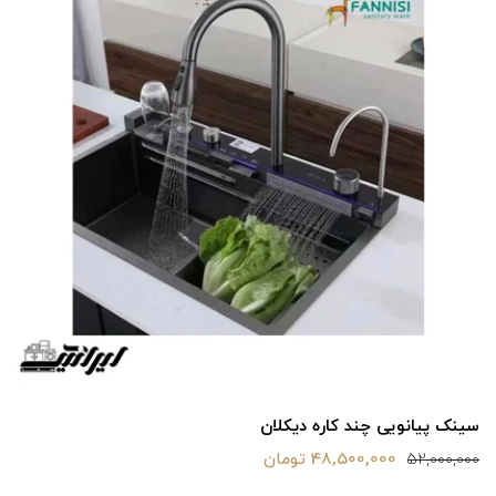
شير ظرفشويي شلنگدار ابشاري ديكلان
18,600,000 تومان
26,000,000