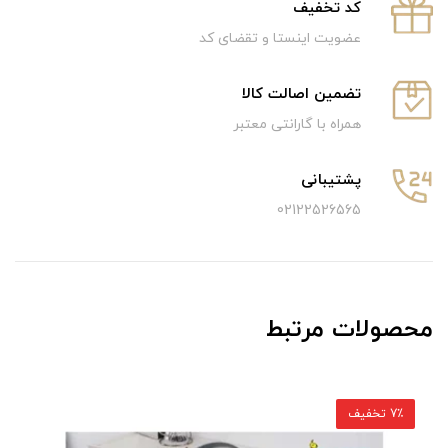
كد تخفيف
عضویت اینستا و تقضای کد
تضمین اصالت کالا
همراه با گارانتی معتبر
پشتیبانی
02122526565
محصولات مرتبط
29٪ تخفیف