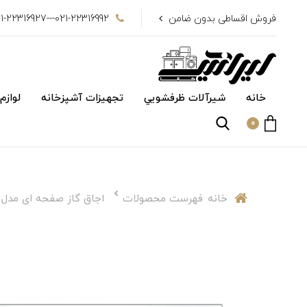
فروش اقساطی بدون ضامن
021-22316992---021-22316927
خانه
شیرآلات ظرفشويي
تجهیزات آشپزخانه
لوازم
0
خانه
فهرست محصولات
اجاق گاز صفحه ای مدل تکنوگس