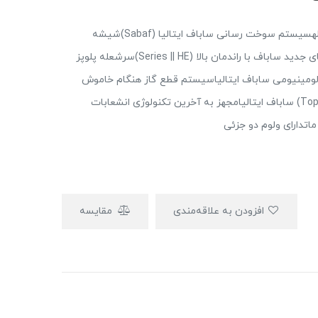
اجاق گاز صفحه شیشه ای سفید92 سانتی متری 5 شعلهسیستم سوخت رسانی ساباف ایتالیا (Sabaf)شیشه
سکوریت 8 میلیمتری شات ایتالیا (Schott)سرشعله های جدید ساباف با راندمان بالا (Series || HE)سرشعله پلوپز
ن حرارتی 4.0KWدارای شیرهای آلومینیومی ساباف ایتالیاسیستم قطع گاز هنگام خاموش
شدن شعله (ترموکوپل)فندک همزمان الکتریکی (Top-Time) ساباف ایتالیامجهز به آخرین تکنولوژی انشعابات
افزودن به علاقه‌مندی
مقایسه