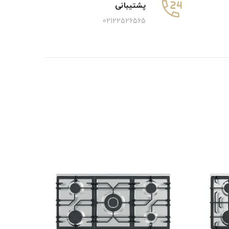
پشتیبانی
02122526565