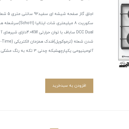
DCC Dual ساباف با توا
آلومینیومی یکپارچهشبکه چدنی 3 تکه به رنگ مشکی ماتدارای ولوم دو جزئی
افزودن به سبدخرید