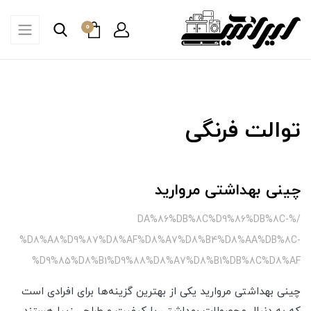
0
توالت فرنگی
چینی بهداشتی مروارید
/%DA%86%DB%8C%D9%86%DB%8C-
%D8%A8%D9%87%D8%AF%D8%A7%D8%B4%D8%AA%DB%8C-
%D9%85%D8%B1%D9%88%D8%A7%D8%B1%DB%8C%D8%AF
چینی بهداشتی مروارید یکی از بهترین گزینه‌ها برای افرادی است