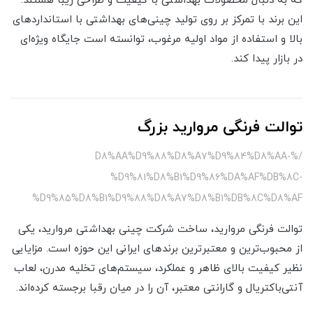
که به دنبال محصولات بهداشتی با کیفیت و طراحی زیبا هستند.
این برند با تمرکز بر روی تولید چینی‌های بهداشتی با استانداردهای
بالا و استفاده از مواد اولیه مرغوب، توانسته است جایگاه ویژه‌ای
در بازار پیدا کند.
توالت فرنگی مروارید بزرگ
/%D8%AA%D9%88%D8%A7%D9%84%D8%AA-
%D9%81%D8%B1%D9%86%DA%AF%DB%8C-
%D9%85%D8%B1%D9%88%D8%A7%D8%B1%DB%8C%D8%AF
توالت فرنگی مروارید، ساخت شرکت چینی بهداشتی مروارید، یکی
از محبوب‌ترین و معتبرترین برندهای ایرانی این حوزه است. مزایایی
نظیر کیفیت بالای ظاهر و عملکرد، سیستم‌های تخلیه مدرن، لعاب
آنتی‌باکتریال و گارانتی معتبر، آن را در میان رقبا برجسته کرده‌اند.