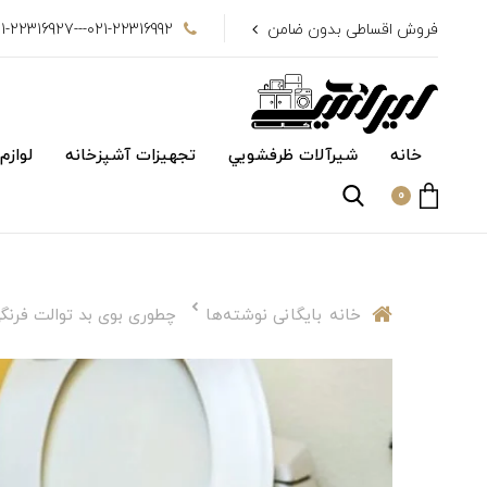
فروش اقساطی بدون ضامن
021-22316992---021-22316927
خانه
شیرآلات ظرفشويي
تجهیزات آشپزخانه
لوازم
0
خانه
بایگانی نوشته‌ها
چطوری بوی بد توالت فرنگی