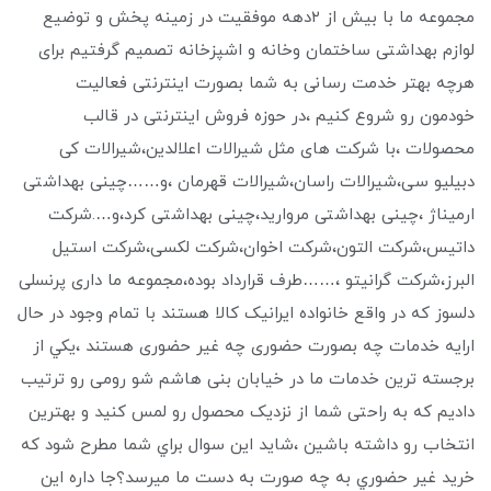
مجموعه ما با بیش از ۲دهه موفقیت در زمینه پخش و توضیع
لوازم بهداشتی ساختمان وخانه و اشپزخانه تصمیم گرفتیم برای
هرچه بهتر خدمت رسانی به شما بصورت اینترنتی فعالیت
خودمون رو شروع کنیم ،در حوزه فروش اینترنتی در قالب
محصولات ،با شرکت های مثل شیرالات اعلالدین،شیرالات کی
دبیلیو سی،شیرالات راسان،شیرالات قهرمان ،و……چینی بهداشتی
ارمیناژ ،چینی بهداشتی مروارید،چینی بهداشتی کرد،و….شرکت
داتیس،شرکت التون،شرکت اخوان،شرکت لکسی،شرکت استیل
البرز،شرکت گرانیتو ،……طرف قرارداد بوده،مجموعه ما داری پرنسلی
دلسوز که در واقع خانواده ایرانیک کالا هستند با تمام وجود در حال
ارایه خدمات چه بصورت حضوری چه غیر حضوری هستند ،يكي از
برجسته ترين خدمات ما در خیابان بنی هاشم شو رومی رو ترتیب
دادیم که به راحتی شما از نزدیک محصول رو لمس کنید و بهترین
انتخاب رو داشته باشین ،شايد اين سوال براي شما مطرح شود كه
خريد غير حضوري به چه صورت به دست ما ميرسد؟جا داره اين