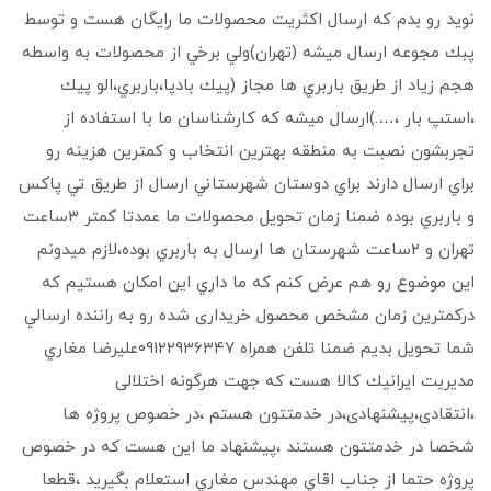
نويد رو بدم كه ارسال اكثريت محصولات ما رايگان هست و توسط
پبك مجوعه ارسال ميشه (تهران)ولي برخي از محصولات به واسطه
هجم زياد از طریق باربري ها مجاز (پيك بادپا،باربري،الو پيك
،استپ بار ،….)ارسال ميشه كه كارشناسان ما با استفاده از
تجربشون نصبت به منطقه بهترين انتخاب و كمترين هزينه رو
براي ارسال دارند براي دوستان شهرستاني ارسال از طريق تي پاكس
و باربري بوده ضمنا زمان تحويل محصولات ما عمدتا كمتر ٣ساعت
تهران و ٢ساعت شهرستان ها ارسال به باربري بوده،لازم ميدونم
اين موضوع رو هم عرض كنم كه ما داري این امکان هستيم كه
دركمترين زمان مشخص محصول خریداری شده رو به راننده ارسالي
شما تحويل بديم ضمنا تلفن همراه ۰۹۱۲۲۹۳۶۳۴۷عليرضا مغاري
مديريت ايرانيك كالا هست که جهت هرگونه اختلالی
،انتقادی،پیشنهادی،در خدمتتون هستم ،در خصوص پروژه ها
شخصا در خدمتتون هستند ،پیشنهاد ما این هست که در خصوص
پروژه حتما از جناب اقاي مهندس مغاري استعلام بگیرید ،قطعا