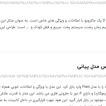
%A9%D8%B1%D9%88%D9%88%DB%8C%D9%88-%D8%AA%D9%88%DA%A
مایکروویو توکار DTM -928 classic یک ماکرویو با امکانات و ویژگی های خاص است. به عنوان 
نظیم زمان پخت، سیستم پخت سریع و قفل کودک و … است. طراحی این
س مدل پیانی
داتیس یکی دیگر از محصولات خود را با مدل Piani وارد بازار کرد. این مدل با ویژگی و 
موجود در بازار قرار گیرد. این هود جهت قرارگیری در داخل کابینت به 