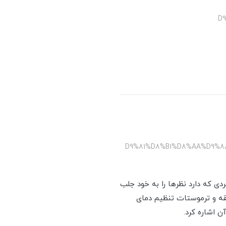
/
/%D9%81%D8%B1%D8%AA%D9
به فردی که دارد نظرها را به خود جلب
 منحصر به فرد این فر دارا بودن 8 برنامه پخت نیمه اتوماتیک، تایمر مکانیکی 120 دقیقه و ترموستات تنظیم دمای