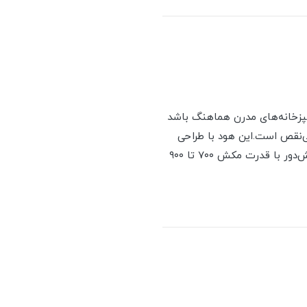
شپزخانه‌های مدرن هماهنگ باشد
ی‌نقص است.این هود با طراحی
توکار (مخفی) نه‌تنها فضای آشپزخانه را خلوت و یکپارچه نگه می‌دارد، بلکه با بهره‌گیری از موتور توربو شش‌دور با قدرت مکش ۷۰۰ تا ۹۰۰