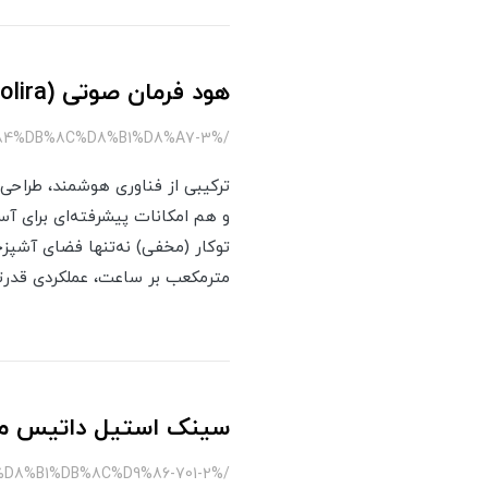
هود فرمان صوتی (volira) داتیس
/%D9%87%D9%88%D8%AF-%D9%88%D9%84%DB%8C%D8%B1%D8%A7-3
ترکیبی از فناوری هوشمند، طراحی
و هم امکانات پیشرفته‌ای برای آ
مترمکعب بر ساعت، عملکردی قدرتمند و کم‌صدا (کم
سینک استیل داتیس مدل an-701
/%D8%B3%DB%8C%D9%86%DA%A9-%DA%A9%D9%88%D8%B1%DB%8C%D9%86-701-2