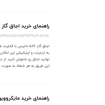
راهنمای خرید اجاق گاز شیشه ای
/%DA%AF%D8%A7%D8%B2-%D8%AF%D8%A7%D8%AA%DB%8C%D8%B3-%D9%85%D8%AF%D9%84-586
اجاق گاز 586 داتیس ب
به اینترنت و اپلیکیشن این امکان
توانید اجاق رو خاموش کنید. از د
این طریق به هر شعله به صورت مج
راهنمای خرید مایکروویو توکار 28 Classic