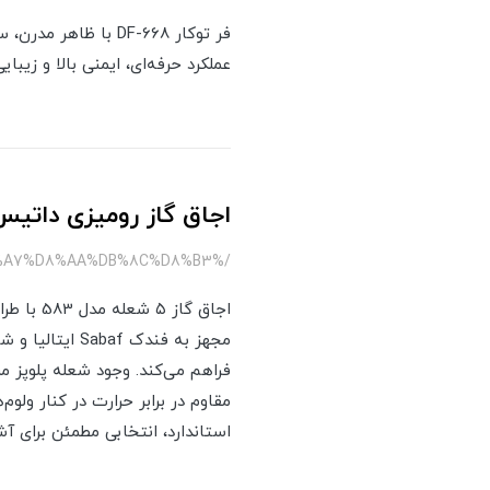
فر توکار DF-668 با
عملکرد حرفه‌ای، ایمنی بالا و زیب
اجاق گاز رومیزی داتیس مدل
/%DA%AF%D8%A7%D8%B2-583-%D8%AF%D8%A7%D8%AA%DB%8C%D8%B3
اجاق گا
استاندارد، انتخابی مطمئن برای آش