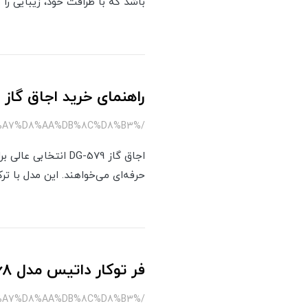
باشد که با ظرافت خود، زیبایی را
راهنمای خرید اجاق گاز رو
/%DA%AF%D8%A7%D8%B2%D8%B4%DB%8C%D8%B4%D9%87-%D8%A7%DB%8C-579-%D8%AF%D8%A7%D8%AA%DB%8C%D8%B3
اجاق گاز DG-579 ا
حرفه‌ای می‌خواهند. این مدل با ت
فر توکار داتیس مدل DF-668
/%D9%82%D8%B1-668-%D8%AF%D8%A7%D8%AA%DB%8C%D8%B3