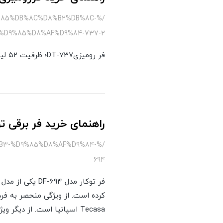
9%85%DB%8C%D8%B2%DB%8C-
D9%85%D8%AF%D9%84-737-2
فر رومیزیDT-737؛ ظرفیت ۵۲ لیتر، ۲۰۰۰ وات، برنامه‌های پخت اتوماتیک و محفظه Easy to Clean.
راهنمای خرید فر برقی توکار DF-694
B3-%D9%85%D8%AF%D9%84-
694
فر توکار مدل 
Tecasa اسپانیا است. از دیگر ویژگی های این فر توکار می توان به طراحی زیبا و منحصر به فرد کلاسیک آن اشاره کرد.