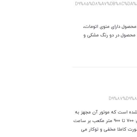
/%D9%85%D8%A7%DB%8C%DA
مثال این محصول دارای منوی اتومات،
 محصول در دو رنگ مشکی و
امکانات خوبی همراه شده است که موتور آن مجهز به
سیستم ایمنی و محافظ حرارتی (ترموگارد) و دارای 4 دور با حلزونی فلزی می باشد. این مدل با قدرت مکش: 700 تا 900 متر مکعب بر ساعت
صورت کاملا مخفی و توکار می