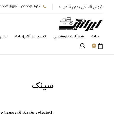
فروش اقساطی بدون ضامن
021-22316992---021-22316927
خانه
شیرآلات ظرفشويي
تجهیزات آشپزخانه
لوازم
0
سینک
راهنمای خرید فررومیزی DT-737 داتی