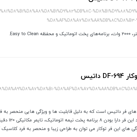
%D9%81%D8%B1%D8%A8%D8%B1%D9%82%DB%8C-%D8%B1%D9%88%D
%D8%AF%D8%A7%D8%AA%DB%8C%D8%B3-%
 داتیس
%88%DA%A9%D8%A7%D8%B1-%D8%AF%D8%A7%D8%AA%DB%8C%D8%
DF-694 یکی از مدل های فر داتیس است که به دلیل قابلیت ها و ویژگی هایی منحصر 
کرده است. از ویژگی