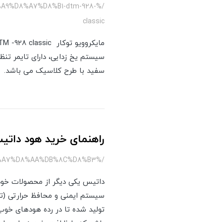
9%D8%A7%D8%B1-dtm-928-
classic
سیستم یخ زدایی، دارای تایمر ت
سفید با طرح کلاسیک می باشد.
راهنمای خرید هود داتی
/%D9%87%D9%88%D8%AF-%D9%BE%DB%8C%D8%A7%D9%86%DB%8C-%D8%AF%D8%A7%D8%AA%DB%8C%D8%B3
تولید شده تا در رده هودهای خوب 