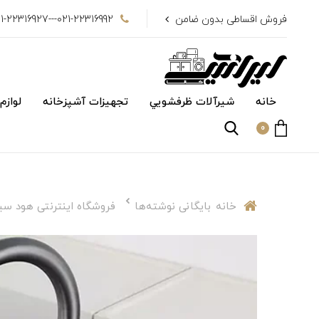
فروش اقساطی بدون ضامن
021-22316992---021-22316927
خانه
شیرآلات ظرفشويي
تجهیزات آشپزخانه
لوازم
0
خانه
بایگانی نوشته‌ها
فروشگاه اینترنتی هود سی