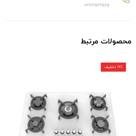
02122526565
محصولات مرتبط
12٪ تخفیف