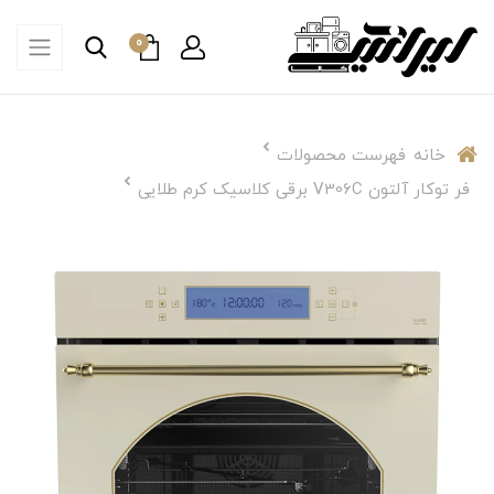
0
خانه
فهرست محصولات
فر توکار آلتون V306C برقی کلاسیک کرم طلایی