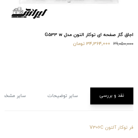
اجاق گاز صفحه ای توکار التون مدل G533 w
34,364,000 تومان
39,050,000
نقد و بررسی
سایر توضیحات
سایر مشخصا
فر توکار آلتون V306C