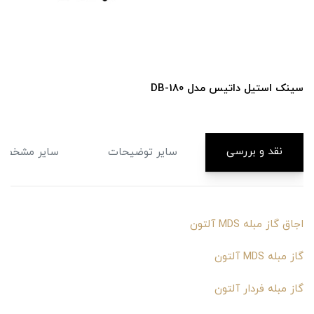
سینک استیل داتیس مدل DB-180
نقد و بررسی
سایر توضیحات
سایر مشخصا
اجاق گاز مبله MDS آلتون
گاز مبله MDS آلتون
گاز مبله فردار آلتون