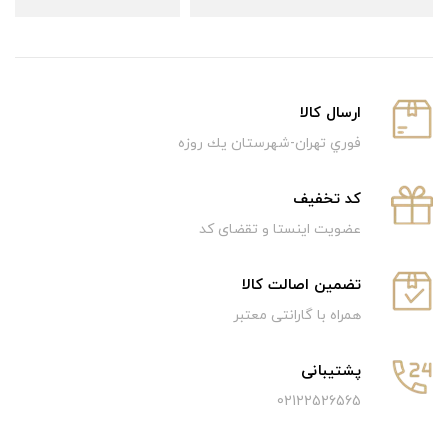
ارسال كالا
فوري تهران-شهرستان يك روزه
كد تخفيف
عضویت اینستا و تقضای کد
تضمین اصالت کالا
همراه با گارانتی معتبر
پشتیبانی
02122526565