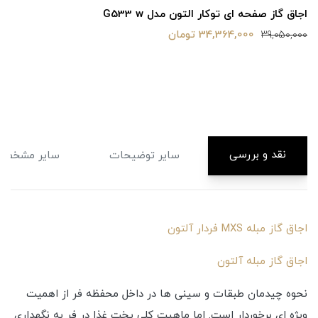
اجاق گاز صفحه ای توکار التون مدل G533 w
34,364,000 تومان
39,050,000
نقد و بررسی
سایر توضیحات
سایر مشخصا
اجاق گاز مبله MXS فردار آلتون
اجاق گاز مبله آلتون
نحوه چیدمان طبقات و سینی ها در داخل محفظه فر از اهمیت
ویژه ای برخوردار است. اما ماهیت کلی پخت غذا در فر به نگهداری