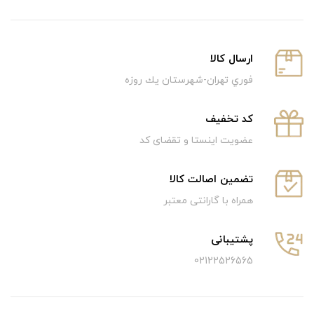
ارسال كالا
فوري تهران-شهرستان يك روزه
كد تخفيف
عضویت اینستا و تقضای کد
تضمین اصالت کالا
همراه با گارانتی معتبر
پشتیبانی
02122526565