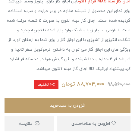
اجاق گاز مبله MXS فردار آلتون
این اجاق گاز دارای پلوپز وسط میباشد
برای نمای این محصول از شیشه مقاوم در برابر حرارت و ضربه استفاده
گردیده شده است. اجاق گاز مبله التون به صورت 5 شعله عرضه شده
است با طراحی بسیار زیبا و شیک وارد بازار شده تا تجربه جدید و
شگفت انگیزی از آشپزی با این اجاق گاز را برای شما به ارمغان آورد. از
ویژگی های این اجاق گاز می توان به داشتن ترموکوپل صفر ثانیه و
شیشه فر 2 جداره و جدا شونده و فن گردش هوا در محفظه فر اشاره
کرد.پیشنهاد ایرانیک کالا اجاق گاز مبله آلتون میباشد.
88,704,000
تومان
98,560,000
10٪ تخفیف
افزودن به سبدخرید
افزودن به علاقه‌مندی
مقایسه