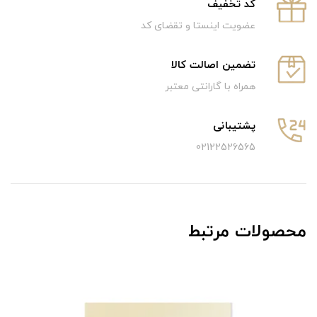
كد تخفيف
عضویت اینستا و تقضای کد
تضمین اصالت کالا
همراه با گارانتی معتبر
پشتیبانی
02122526565
محصولات مرتبط