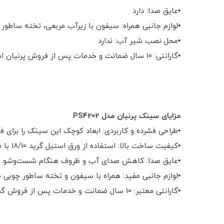
•عایق صدا: دارد
•لوازم جانبی همراه: سیفون با زیرآب مربعی، تخته ساطور
•محل نصب شیر آب: ندارد
•گارانتی: 10 سال ضمانت و خدمات پس از فروش پرنیان استیل
مزایای سینک پرنیان مدل PS4202
•طراحی فشرده و کاربردی: ابعاد کوچک این سینک را برای ف
•کیفیت ساخت بالا: استفاده از ورق استیل گرید 18/10 با ضخامت 1 میلی‌متر برای مقاومت در برابر خوردگی و زنگ‌زدگی.
•عایق صدا: کاهش صدای آب و ظروف هنگام شست‌وشو.
•لوازم جانبی مفید: همراه با سیفون و تخته ساطور چوبی بر
•گارانتی معتبر: 10 سال ضمانت و خدمات پس از فروش گسترده در سراسر کشور.