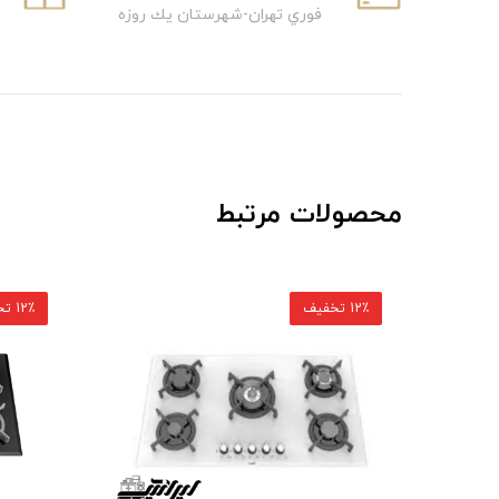
فوري تهران-شهرستان يك روزه
محصولات مرتبط
12٪ تخفیف
12٪ تخفیف