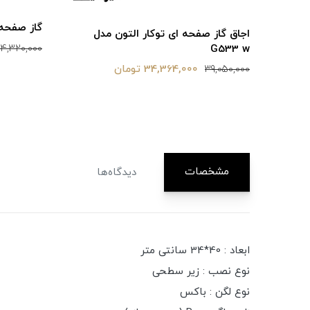
گاز صفحه ای
اجاق گاز صفحه ای توکار التون مدل
G533 w
4,320,000
34,364,000 تومان
39,050,000
مشخصات
دیدگاه‌ها
ابعاد : 40*34 سانتی متر
نوع نصب : زیر سطحی
نوع لگن : باکس