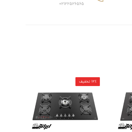
02122526565
12٪ تخفیف