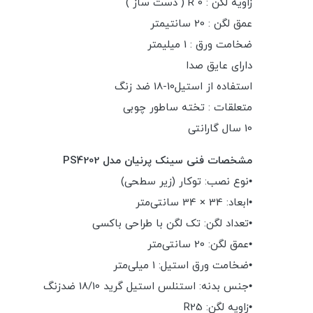
زاویه لگن : R 0 ( دست ساز )
عمق لگن : 20 سانتیمتر
ضخامت ورق : 1 میلیمتر
داراى عایق صدا
استفاده از استیل10-18 ضد زنگ
متعلقات : تخته ساطور چوبی
10 سال گارانتی
مشخصات فنی سینک پرنیان مدل PS4202
•نوع نصب: توکار (زیر سطحی)
•ابعاد: 34 × 34 سانتی‌متر
•تعداد لگن: تک لگن با طراحی باکسی
•عمق لگن: 20 سانتی‌متر
•ضخامت ورق استیل: 1 میلی‌متر
•جنس بدنه: استنلس استیل گرید 18/10 ضدزنگ
•زاویه لگن: R25