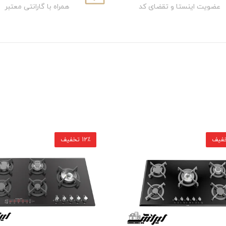
عضویت اینستا و تقضای کد
همراه با گارانتی معتبر
12٪ تخفیف