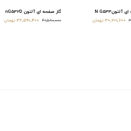
 آلتونN G533
گاز صفحه ای آلتون nG532D
30,201,600 تومان
36,590,400 تومان
41,580,000
3