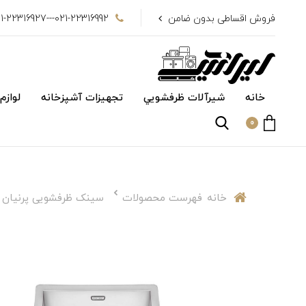
فروش اقساطی بدون ضامن
021-22316992---021-22316927
خانه
شیرآلات ظرفشويي
تجهیزات آشپزخانه
لوازم
0
خانه
فهرست محصولات
سینک ظرفشویی پرنیان مدل 2