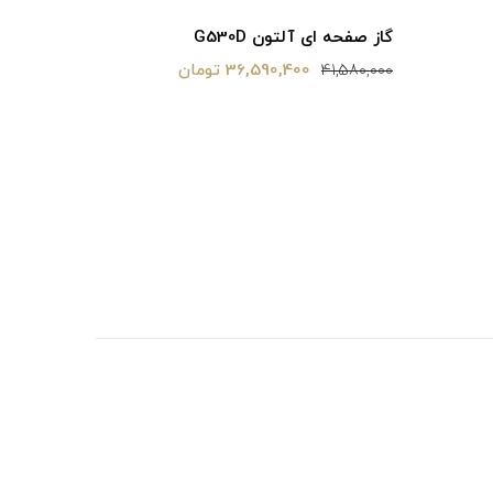
گاز صفحه ای آلتون G530D
36,590,400 تومان
41,580,000
فر برقی رومیزی