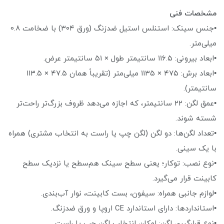
مشخصات فنی
•جنس سینک: استنلس استیل ضدزنگ (ورق ۳۰۴) با ضخامت 0.8
میلی‌متر.
•ابعاد بیرونی: ۱۱۶.۵ سانتیمتر طول × ۵۱ سانتیمتر عرض.
•ابعاد برش: ۴۷۵ × ۱۱۳۵ میلی‌متر (تقریباً همان ۴۷.۵ × ۱۱۳.۵
سانتیمتر).
•عمق لگن: ۲۲ سانتیمتر، که اجازه می‌دهد ظروف بزرگ‌تر راحت‌تر
شسته شوند.
•تعداد لگن‌ها: دو لگن (لگن چپ یا راست به انتخاب مشتری) همراه
با یک سینی.
•نوع نصب: توکار؛ یعنی سطح سینک هم‌سطح یا نزدیک سطح
کابینت قرار می‌گیرد.
•لوازم جانبی همراه: سیفون، بست کابینت، نوار آب‌بندی.
•استانداردها: دارای استاندارد CE اروپا و ورق ضدزنگ.
•نوع قرارگیری لگن: امکان انتخاب لگن چپ یا راست.