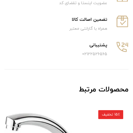
عضویت اینستا و تقضای کد
تضمین اصالت کالا
همراه با گارانتی معتبر
پشتیبانی
02122526565
محصولات مرتبط
15٪ تخفیف