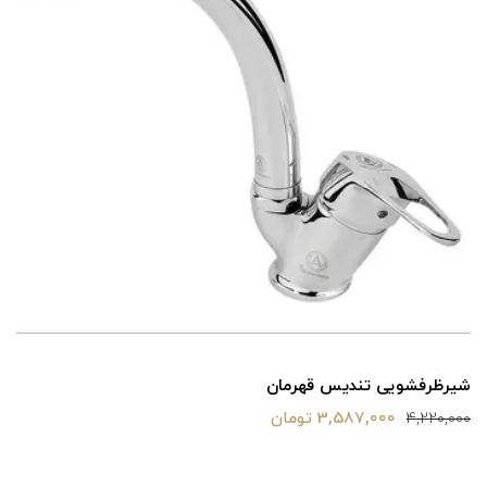
شیرظرفشویی تندیس قهرمان
3,587,000 تومان
4,220,000