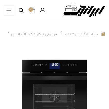
0
خانه
بایگانی نوشته‌ها
فر برقی توکار DF-683 داتیس