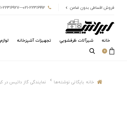
فروش اقساطی بدون ضامن
021-22316992---021-22316927
خانه
شیرآلات ظرفشويي
تجهیزات آشپزخانه
لوازم
0
خانه
بایگانی نوشته‌ها
نمایندگی گاز داتیس در کر