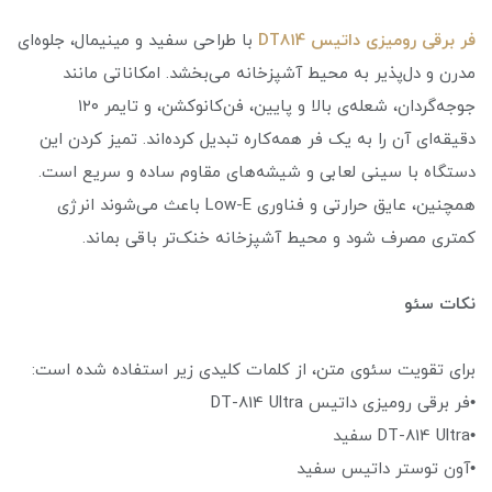
فر برقی رومیزی داتیس DT814
با طراحی سفید و مینیمال، جلوه‌ای
مدرن و دل‌پذیر به محیط آشپزخانه می‌بخشد. امکاناتی مانند
جوجه‌گردان، شعله‌ی بالا و پایین، فن‌کانوکشن، و تایمر ۱۲۰
دقیقه‌ای آن را به یک فر همه‌کاره تبدیل کرده‌اند. تمیز کردن این
دستگاه با سینی لعابی و شیشه‌های مقاوم ساده و سریع است.
همچنین، عایق حرارتی و فناوری Low-E باعث می‌شوند انرژی
کمتری مصرف شود و محیط آشپزخانه خنک‌تر باقی بماند.
نکات سئو
برای تقویت سئوی متن، از کلمات کلیدی زیر استفاده شده است:
•فر برقی رومیزی داتیس DT-814 Ultra
•DT-814 Ultra سفید
•آون توستر داتیس سفید