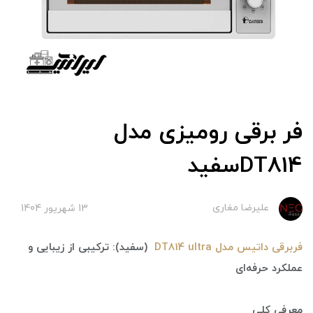
فر برقی رومیزی مدل
DT814سفید
علیرضا مغاری
13 شهریور 1404
فربرقی داتیس مدل DT814 ultra
(سفید): ترکیبی از زیبایی و
عملکرد حرفه‌ای
معرفی کلی