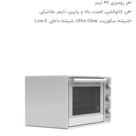
•فر رومیزی ۳۲ لیتر
•فن کانوکشن، المنت بالا و پایین، تایمر مکانیکی
•شیشه سکوریت Ultra Clear، شیشه داخلی Low-E