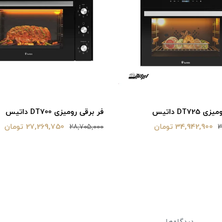
DT7 داتیس
فر برقی رومیزی DT700 داتیس
34,942,900 تومان
27,269,750 تومان
28,705,000