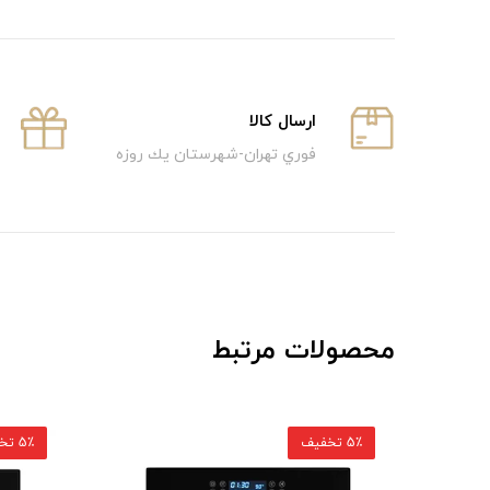
ارسال كالا
فوري تهران-شهرستان يك روزه
محصولات مرتبط
5٪ تخفیف
5٪ تخفیف