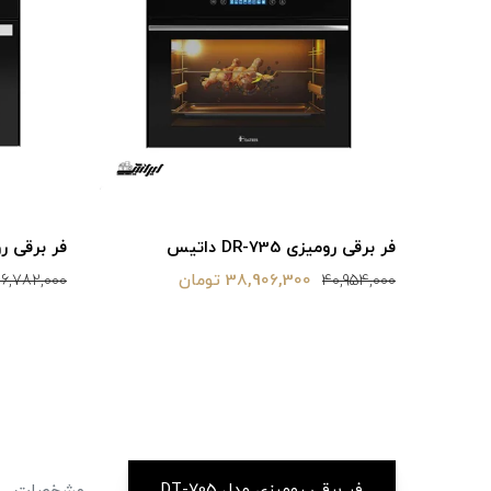
فر برقی رومیزی DR-735 داتیس
فر برقی رومیزی 25
38,906,300 تومان
36,782,000
40,954,000
فر برقی رومیزی مدل DT-705