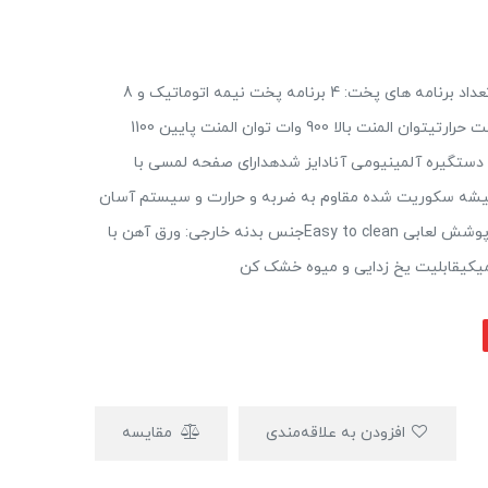
نوع محصول: فر برقی رومیزیحجم مفید داخلی: 52 لیترتعداد برنامه های پخت: 4 برنامه پخت نیمه اتوماتیک و 8
برنامه پخت اتوماتیکدارای فن کانوکشن دارای 2 عدد المنت حرارتیتوان المنت بالا 900 وات توان المنت پایین 1100
 جوجه گرداندارای لامپ داخلی 25 واتدارای دستگیره آلمینیومی آنادایز شدهدارای صفحه لمسی با
ی دوجداره با شیشه سکوریت شده مقاوم به ضربه و حرارت و سیستم آسان
بازشو (مشکی و رفلکس)جنس بدنه داخلی: ورق آهن با پوشش لعابی Easy to cleanجنس بدنه خارجی: ورق آهن با
امیکیقابلیت یخ زدایی و میوه خشک کن
افزودن به علاقه‌مندی
مقایسه