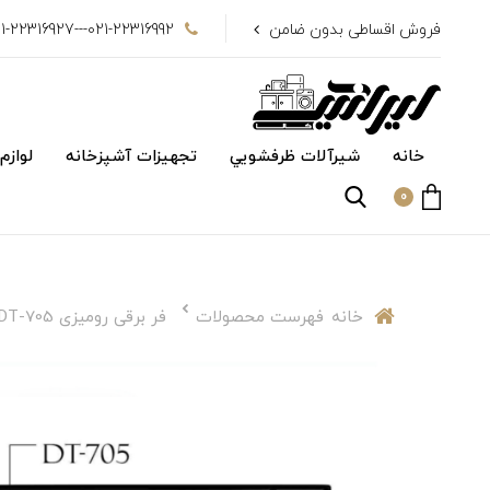
فروش اقساطی بدون ضامن
021-22316992---021-22316927
خانه
شیرآلات ظرفشويي
تجهیزات آشپزخانه
لوازم
0
خانه
فهرست محصولات
فر برقی رومیزی DT-705 داتیس