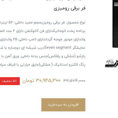
فر برقی رومیزی
واتدارای موتور
نمایشگر Seven segmentدرب شیشه ا
رنگ الکترو استاتیک ( مشکی)عایق حرارتی با الیاف سر
30,945,300
تومان
32,574,000
5٪ تخفیف
افزودن به سبدخرید