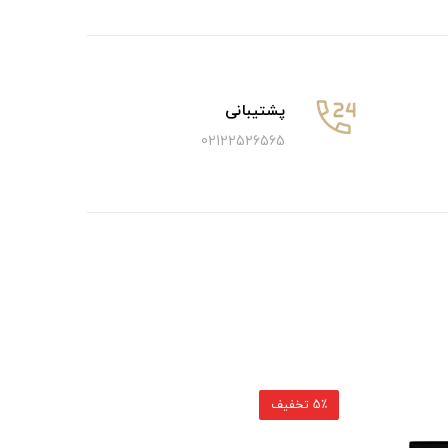
پشتیبانی
02122526565
5٪ تخفیف
5٪ تخفیف