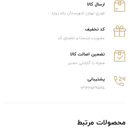
ارسال كالا
فوري تهران-شهرستان يك روزه
كد تخفيف
عضویت اینستا و تقضای کد
تضمین اصالت کالا
همراه با گارانتی معتبر
پشتیبانی
02122526565
محصولات مرتبط