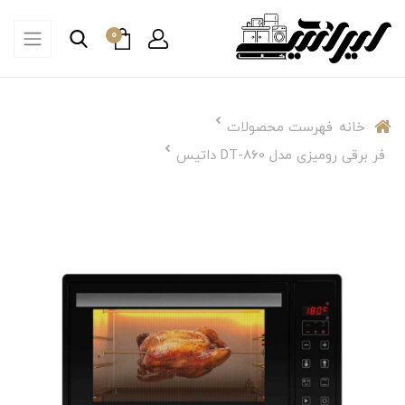
0
خانه
فهرست محصولات
فر برقی رومیزی مدل DT-860 داتیس