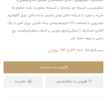
دستگیره آلمینیومی آنادایز شدهامکان نمایش دمای واقعی و
تنظیمیدرب شیشه ای دوجداره با شیشه سکوریت شده مقاوم به
ضربه و حرارت ( شیشه داخلی لوئی )جنس بدنه داخلی: ورق گالوانیزه
خودرویی با ضخامت 0/7 میلیمترجنس بدنه خارجی: ورق آهن با رنگ
الکترو استاتیک ( مشکی)عایق حرارتی با الیاف سرامیکیقابلیت یخ
زدایی و میوه خشک کن
23,883,000
تومان
22,514,000
افزودن به سبدخرید
افزودن به علاقه‌مندی
مقایسه