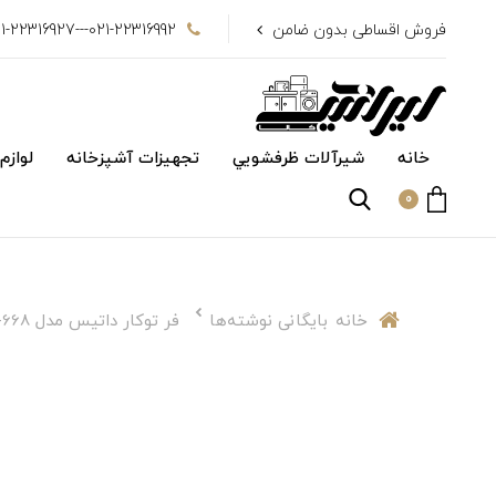
فروش اقساطی بدون ضامن
021-22316992---021-22316927
خانه
شیرآلات ظرفشويي
تجهیزات آشپزخانه
لوازم
0
خانه
بایگانی نوشته‌ها
فر توکار داتیس مدل DF-668