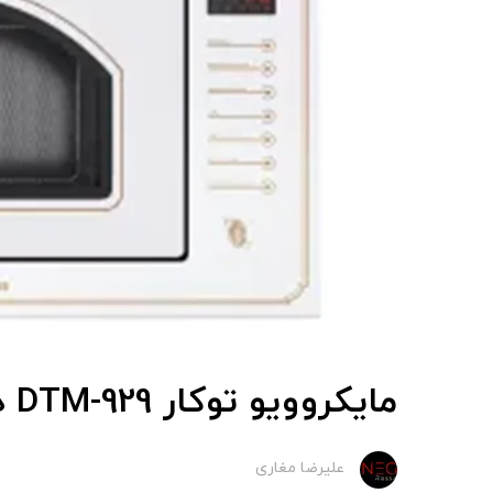
مایکروویو توکار DTM-929 داتیس
علیرضا مغاری