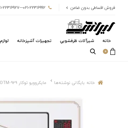
فروش اقساطی بدون ضامن
021-22316992---021-22316927
خانه
شیرآلات ظرفشويي
تجهیزات آشپزخانه
لوازم
0
خانه
بایگانی نوشته‌ها
مایکروویو توکار DTM-929 داتیس