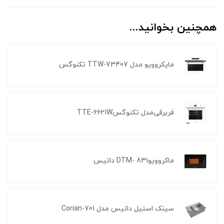
همچنین بخوانید...
مایکروویو مدل TTW-73407 تکنوگس
فر‌برقی‌مدل تکنوگسTTE-6621W
ماکروویوDTM- 831 داتیس
سینک استیل داتیس مدل Corian-701