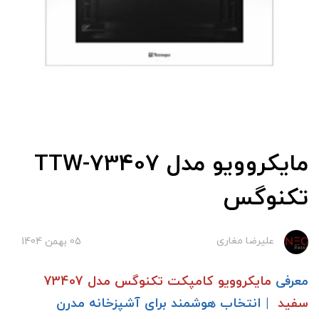
مایکروویو مدل TTW-73407
تکنوگس
علیرضا مغاری
05 بهمن 1404
معرفی
مایکروویو کامپکت تکنوگس مدل 73407
سفید
| انتخاب هوشمند برای آشپزخانه مدرن