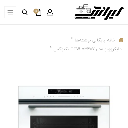
0
خانه
بایگانی نوشته‌ها
مایکروویو مدل TTW-73407 تکنوگس