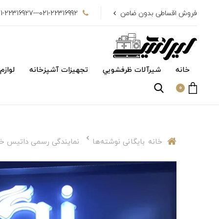
فروش اقساطی بدون ضامن
021-22316992---021-22316927
خانه
شیرآلات ظرفشويي
تجهیزات آشپزخانه
لوازم
0
خانه
بایگانی نوشته‌ها
نمایندگی رسمی داتیس خی