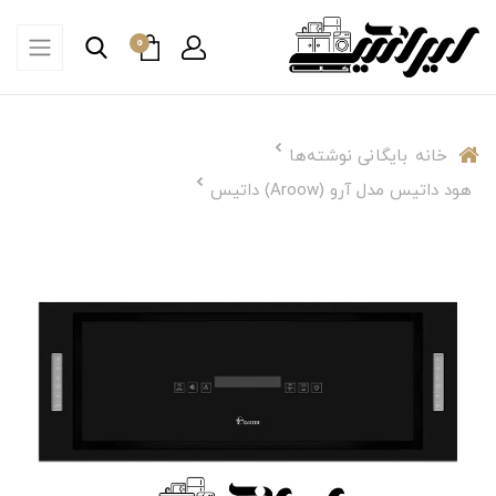
0
خانه
بایگانی نوشته‌ها
هود داتیس مدل آرو (Aroow) داتیس