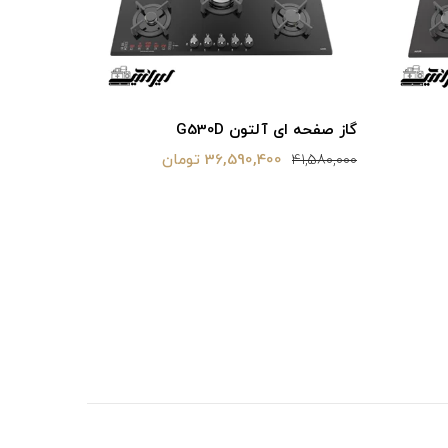
گاز صفحه ای آلتون G530D
36,590,400 تومان
41,580,000
فر برقی رومیزی