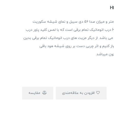
این هود دارای عرض 90 سانتی متر و میزان صدا 56 دی سیبل و نمای شیشه سکوریت
مشکی از دیگر ویژگی های منحصر به فرد هود مدل H308 درب اتوماتیک تمام برقی است که با لمس کلید پاور درب
ی باشد. از دیگر مزیت های درب اتوماتیک تمام برقی بدین
ز کنیم و اثر چربی دست بر روی شیشه هود باقی
تون میباشد.
افزودن به علاقه‌مندی
مقایسه