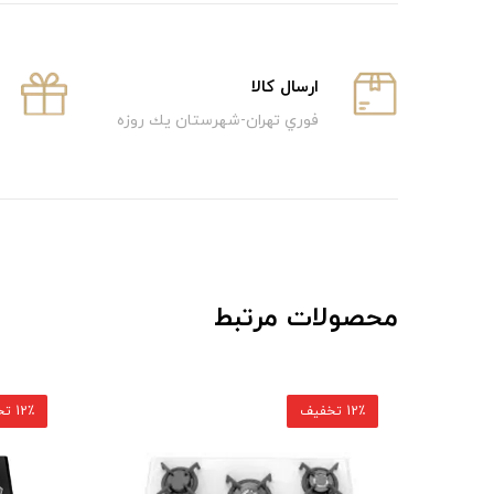
ارسال كالا
فوري تهران-شهرستان يك روزه
محصولات مرتبط
12٪ تخفیف
12٪ تخفیف