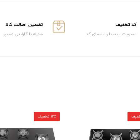
كد تخفيف
تضمین اصالت کالا
عضویت اینستا و تقضای کد
همراه با گارانتی معتبر
12٪ تخفیف