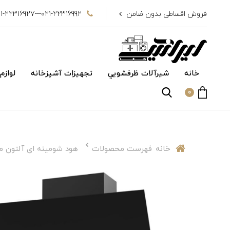
فروش اقساطی بدون ضامن
021-22316992---021-22316927
خانه
شیرآلات ظرفشويي
تجهیزات آشپزخانه
لوازم
0
خانه
فهرست محصولات
هود شومینه ای آلتون مدل 8