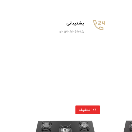
پشتیبانی
02122526565
12٪ تخفیف