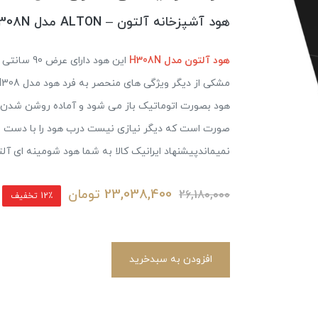
هود آشپزخانه آلتون – ALTON مدل H308N
هود آلتون مدل H308N
هود بصورت اتوماتیک باز می شود و آماده روشن شدن م
صورت است که دیگر نیازی نیست درب هود را با دست با
نمیماندپیشنهاد ایرانیک کالا به شما هود شومینه ای آل
23,038,400
تومان
26,180,000
12٪ تخفیف
افزودن به سبدخرید