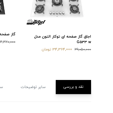
گاز صفحه ای
اجاق گاز صفحه ای توکار التون مدل
G533 w
4,320,000
34,364,000 تومان
39,050,000
نقد و بررسی
سایر توضیحات
سا