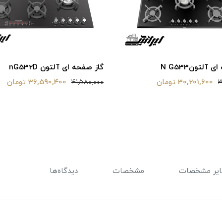
 آلتونN G533
گاز صفحه ای آلتون nG532D
30,201,600 تومان
36,590,400 تومان
41,580,000
3
یر مشخصات
مشخصات
دیدگاه‌ها