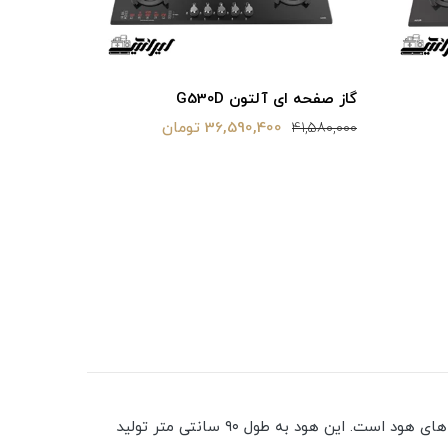
گاز صفحه ای آلتون G530D
36,590,400 تومان
41,580,000
فر برقی رومیزی
اگر قصد خرید یک هود باکیفیت را دارید با ما همراه باشید.ابعاد این هود متفاوت از سایر مدل های هود است. این هود به طول ۹۰ سانتی متر تولید