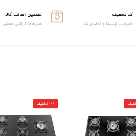
كد تخفيف
تضمین اصالت کالا
عضویت اینستا و تقضای کد
همراه با گارانتی معتبر
12٪ تخفیف