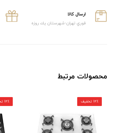
ارسال كالا
فوري تهران-شهرستان يك روزه
محصولات مرتبط
12٪ تخفیف
12٪ تخفیف