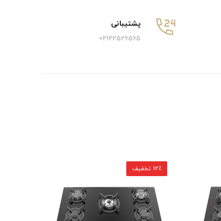
پشتیبانی
02122526565
12٪ تخفیف