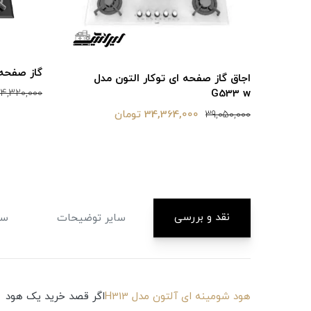
گاز صفحه ای
اجاق گاز صفحه ای توکار التون مدل
G533 w
4,320,000
34,364,000 تومان
39,050,000
نقد و بررسی
سایر توضیحات
سا
هود شومینه ای آلتون مدل H313