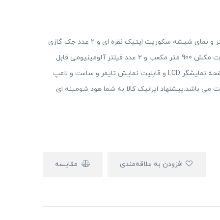
این هود دارای عرض 90 سانتی متر و نمای شیشه سکوریت اپتیک نقره ای و 2 عدد جک گازی
برای درب و موتور فلزی 5دور قدرت سوپر سایلنت و قدرت مکش 900 متر مکعب و 2 عدد فیلتر آلومینیومی قابل
شستشو و قابلیت نصب فیلتر کربنی و کلید لمسی و صفحه نمایشگر LCD و قابلیت نمایش تایمر و ساعت و لامپ
حرارت می باشد.پیشنهاد ایرانیک کالا به شما هود شومینه ای
افزودن به علاقه‌مندی
مقایسه