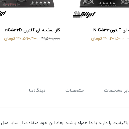
 آلتونN G533
گاز صفحه ای آلتون nG532D
30,201,600 تومان
36,590,400 تومان
41,580,000
3
یر مشخصات
مشخصات
دیدگاه‌ها