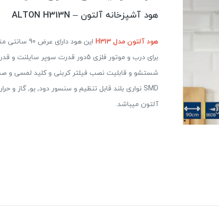
هود آشپزخانه آلتون – ALTON H313N
هود آلتون مدل H313
SMD نواری بلند قابل تنظیم و سنسور دود, بو, گاز و 
آلتون میباشد.