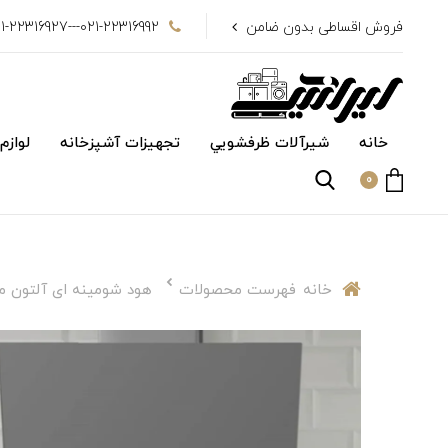
فروش اقساطی بدون ضامن
021-22316992---021-22316927
خانه
شیرآلات ظرفشويي
تجهیزات آشپزخانه
لوازم
0
خانه
فهرست محصولات
هود شومینه ای آلتون مدل 3