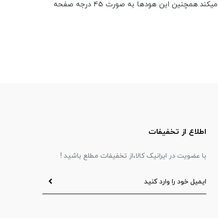
شده است و برای اجاق گازهای بزرگتر که تعداد شعله های بیشتری دارند مناسب است.این هود تاچی است و با اشاره دست عمل میکند.همچنین این هودها به صورت 45 درجه صفحه
اطلاع از تخفیفات
با عضویت در ایرانیک کالا،از تخفیفات مطلع باشید !