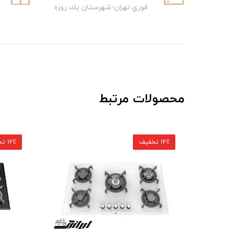
فوري تهران-شهرستان يك روزه
محصولات مرتبط
12٪ تخفیف
12٪ تخفیف