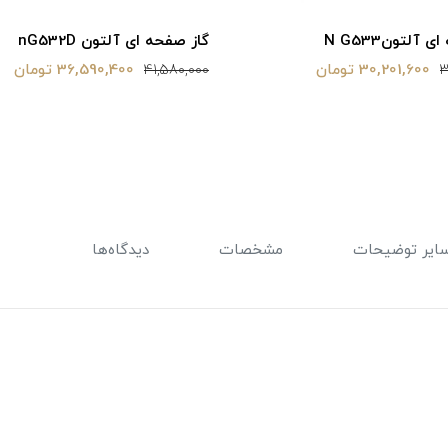
 آلتونN G533
گاز صفحه ای آلتون nG532D
30,201,600 تومان
36,590,400 تومان
41,580,000
3
ایر توضیحات
مشخصات
دیدگاه‌ها