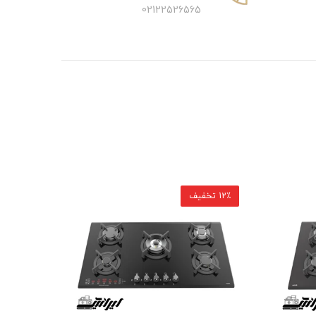
02122526565
12٪ تخفیف