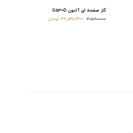
گاز صفحه ای آلتون G530D
36,590,400 تومان
41,580,000
فر برقی رومیزی