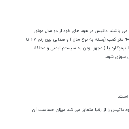
ی باشند. داتیس در هود های خود از دو مدل موتور
فلزی و موتور پلاستیکی بهره می برد.از خصوصیات مهم این موتور ها می توان به مکش آنها که از بین قدرت 500 متر مکعب تا 900 متر کعب (بسته به نوع مدل ) و صدایی بین رنج 47 تا
د.خصوصیت دیگر این موتور ها ترموگارد یا ( مجهز بودن به سیستم ایمنی و محافظ
ش سوزی شود.
 است.
داتیس را از رقبا متمایز می کند میزان حساست آن