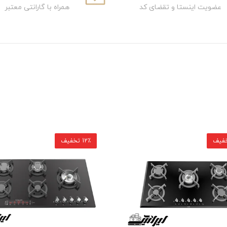
عضویت اینستا و تقضای کد
همراه با گارانتی معتبر
12٪ تخفیف